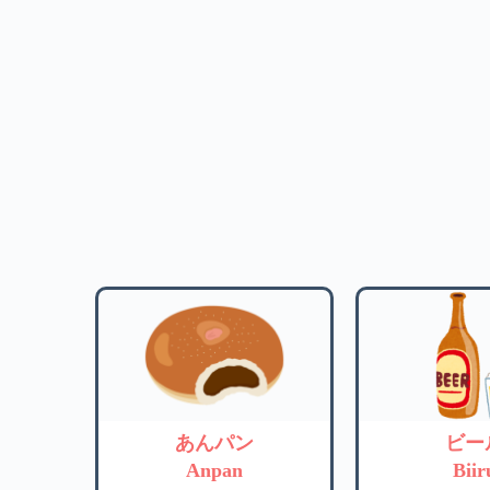
あんパン
ビー
Anpan
Biir