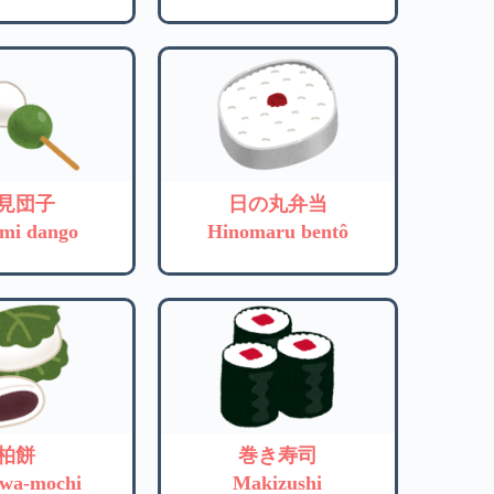
見団子
日の丸弁当
mi dango
Hinomaru bentô
柏餅
巻き寿司
iwa-mochi
Makizushi