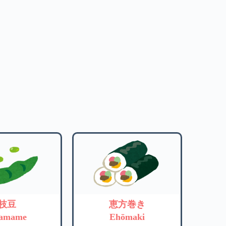
枝豆
恵方巻き
amame
Ehōmaki