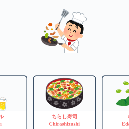
ル
ちらし寿司
u
Chirashizushi
Ed