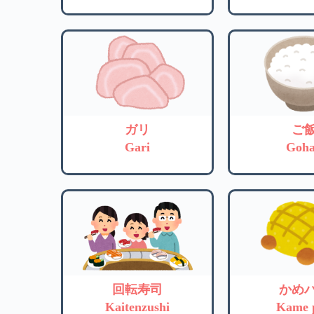
ガリ
ご
Gari
Goh
回転寿司
かめ
Kaitenzushi
Kame 