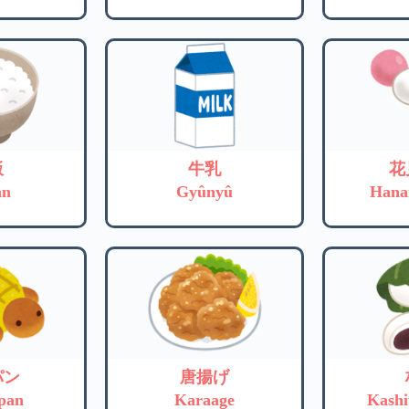
飯
牛乳
花
an
Gyûnyû
Hana
パン
唐揚げ
pan
Karaage
Kash