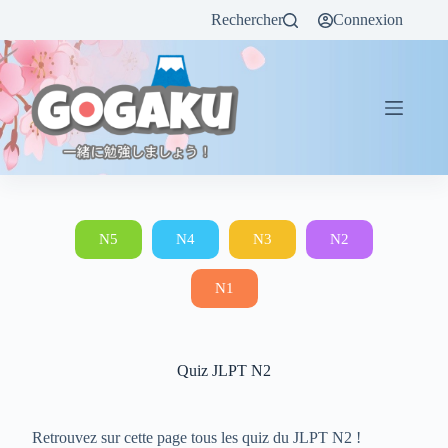
Rechercher
Connexion
N5
N4
N3
N2
N1
Quiz JLPT N2
Retrouvez sur cette page tous les quiz du JLPT N2 !