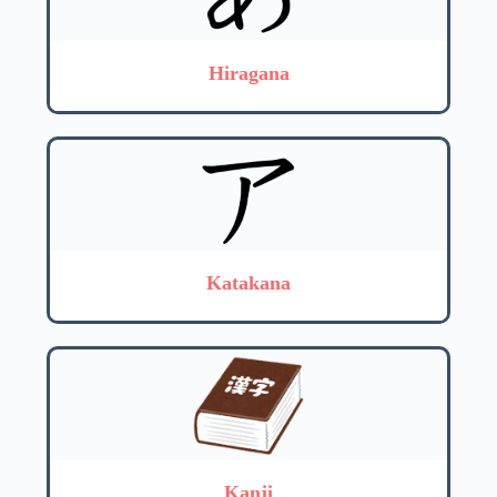
Hiragana
Katakana
Kanji