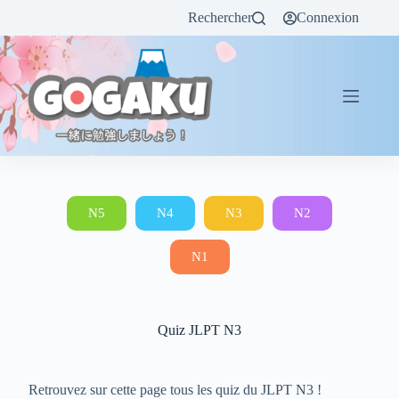
Rechercher
Connexion
N5
N4
N3
N2
N1
Quiz JLPT N3
Retrouvez sur cette page tous les quiz du JLPT N3 !