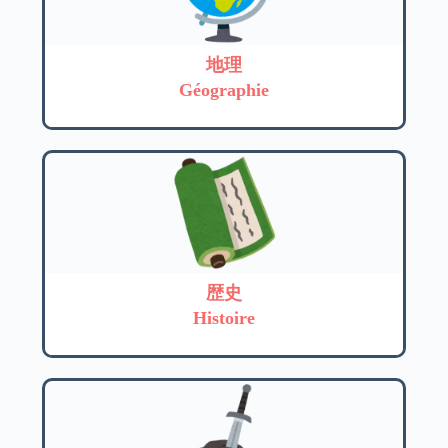
地理
Géographie
歴史
Histoire