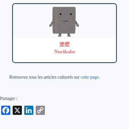
塗壁
Nurikabe
Retrouvez tous les articles culturels sur
cette page
.
Partager :
Fa
X
Li
C
ce
nk
op
bo
ed
y