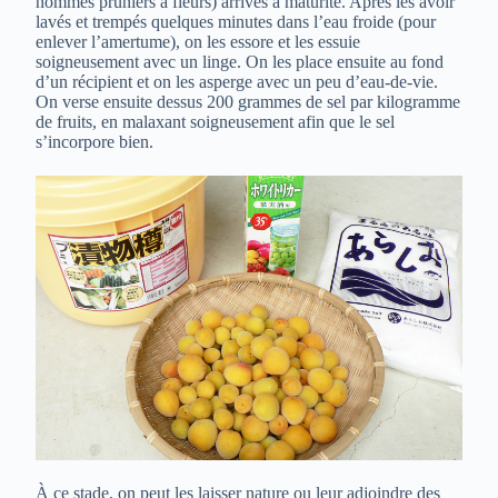
nommés pruniers à fleurs) arrivés à maturité. Après les avoir
lavés et trempés quelques minutes dans l’eau froide (pour
enlever l’amertume), on les essore et les essuie
soigneusement avec un linge. On les place ensuite au fond
d’un récipient et on les asperge avec un peu d’eau-de-vie.
On verse ensuite dessus 200 grammes de sel par kilogramme
de fruits, en malaxant soigneusement afin que le sel
s’incorpore bien.
À ce stade, on peut les laisser nature ou leur adjoindre des