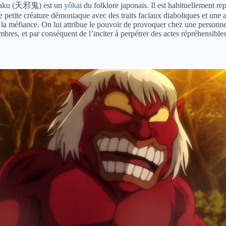
ku (
天邪鬼
) est un
yôkai
du folklore japonais. Il est habituellement re
petite créature démoniaque avec des traits faciaux diaboliques et une 
e la méfiance. On lui attribue le pouvoir de provoquer chez une personne
mbres, et par conséquent de l’inciter à perpétrer des actes répréhensibles