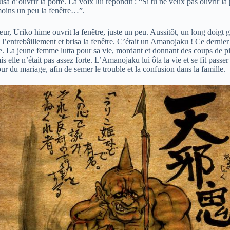
fusa d’ouvrir la porte. La voix lui répondit : “Si tu ne veux pas ouvrir la 
oins un peu la fenêtre…”.
r, Uriko hime ouvrit la fenêtre, juste un peu. Aussitôt, un long doigt g
 l’entrebâillement et brisa la fenêtre. C’était un Amanojaku ! Ce dernier
. La jeune femme lutta pour sa vie, mordant et donnant des coups de p
 elle n’était pas assez forte. L’Amanojaku lui ôta la vie et se fit passer
ur du mariage, afin de semer le trouble et la confusion dans la famille.