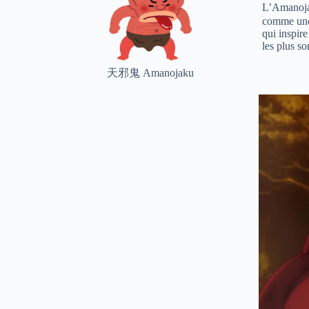
L’Amanoja
comme une 
qui inspir
les plus so
天邪鬼 Amanojaku