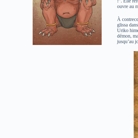
!”. Elle re
ouvre au m
À contrecœu
glissa dans
Uriko hime
démon, mais
jusqu’au jo