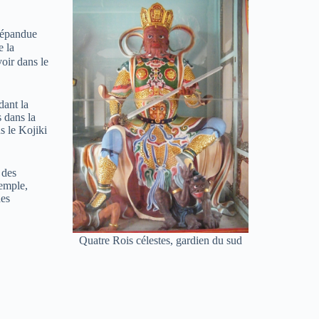
répandue
e la
oir dans le
dant la
 dans la
s le Kojiki
 des
xemple,
des
Quatre Rois célestes, gardien du sud