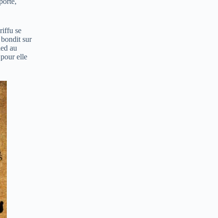
porte,
riffu se
 bondit sur
ied au
 pour elle