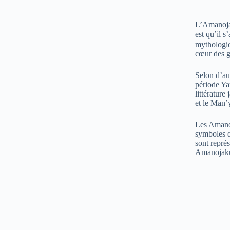
L’Amanojak
est qu’il 
mythologie
cœur des ge
Selon d’au
période Ya
littérature
et le Man’
Les Amanoj
symboles d
sont repré
Amanojak