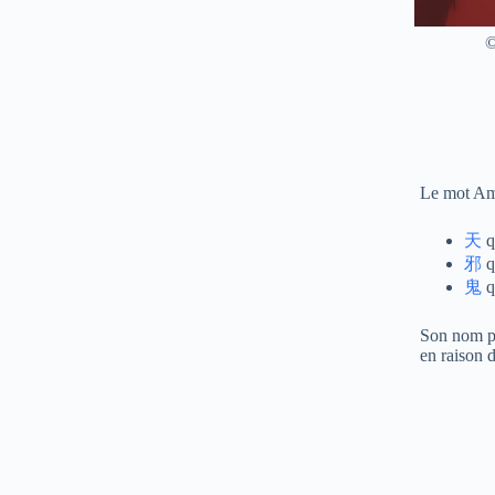
©
Le mot Ama
天
qu
邪
q
鬼
q
Son nom pe
en raison 