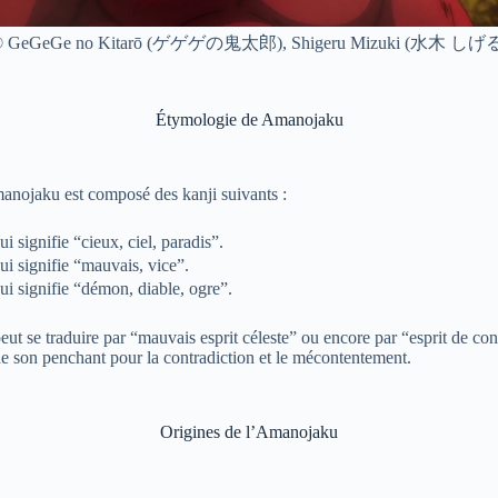
 GeGeGe no Kitarō (ゲゲゲの鬼太郎), Shigeru Mizuki (水木 しげ
Étymologie de Amanojaku
nojaku est composé des kanji suivants :
i signifie “cieux, ciel, paradis”.
ui signifie “mauvais, vice”.
ui signifie “démon, diable, ogre”.
ut se traduire par “mauvais esprit céleste” ou encore par “esprit de con
de son penchant pour la contradiction et le mécontentement.
Origines de l’Amanojaku