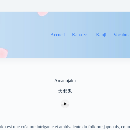
Accueil
Kana
Kanji
Vocabula
Amanojaku
天邪鬼
u est une créature intrigante et ambivalente du folklore japonais, con