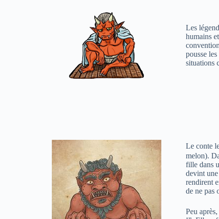
Les légend
humains et 
conventions
pousse les 
situations 
Le conte l
melon). Da
fille dans
devint une
rendirent e
de ne pas o
Peu après, 