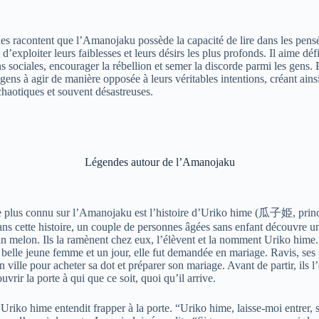
es racontent que l’Amanojaku possède la capacité de lire dans les pens
d’exploiter leurs faiblesses et leurs désirs les plus profonds. Il aime défi
 sociales, encourager la rébellion et semer la discorde parmi les gens. Pa
gens à agir de manière opposée à leurs véritables intentions, créant ains
chaotiques et souvent désastreuses.
Légendes autour de l’Amanojaku
e plus connu sur l’Amanojaku est l’histoire d’Uriko hime (
瓜子姫
, prin
ns cette histoire, un couple de personnes âgées sans enfant découvre un
 un melon. Ils la ramènent chez eux, l’élèvent et la nomment Uriko hime.
 belle jeune femme et un jour, elle fut demandée en mariage. Ravis, ses 
n ville pour acheter sa dot et préparer son mariage. Avant de partir, ils l’
uvrir la porte à qui que ce soit, quoi qu’il arrive.
Uriko hime entendit frapper à la porte. “Uriko hime, laisse-moi entrer, s’i