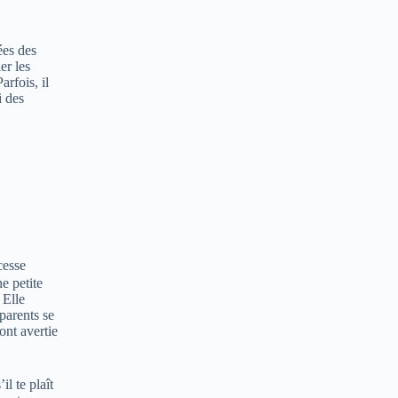
ées des
er les
rfois, il
i des
cesse
e petite
 Elle
parents se
ont avertie
l te plaît