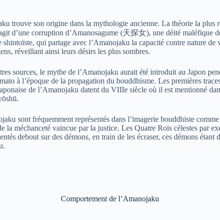
u trouve son origine dans la mythologie ancienne. La théorie la plus 
s’agit d’une corruption d’Amanosagume (
天探女
), une déité maléfique d
 shintoïste, qui partage avec l’Amanojaku la capacité contre nature de v
ns, réveillant ainsi leurs désirs les plus sombres.
tres sources, le mythe de l’Amanojaku aurait été introduit au Japon pen
mato à l’époque de la propagation du bouddhisme. Les premières traces
 japonaise de l’Amanojaku datent du VIIIe siècle où il est mentionné dan
yōshū.
aku sont fréquemment représentés dans l’imagerie bouddhiste comme
e la méchanceté vaincue par la justice. Les Quatre Rois célestes par e
sentés debout sur des démons, en train de les écraser, ces démons étant 
u.
Comportement de l’Amanojaku