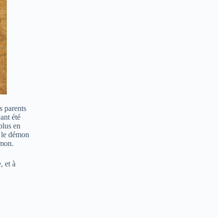
s parents
ant été
plus en
t le démon
émon.
, et à