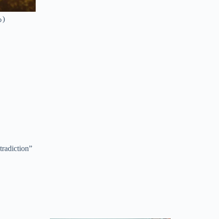
る)
tradiction”