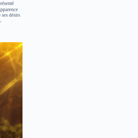
présenté
apparence
 ses désirs
.