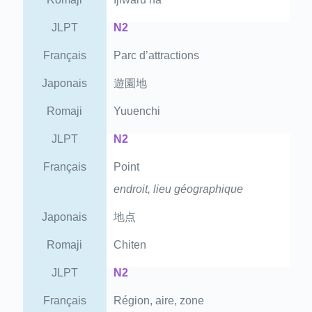
JLPT
N2
Français
Parc d’attractions
Japonais
遊園地
Romaji
Yuuenchi
JLPT
N2
Français
Point
endroit, lieu géographique
Japonais
地点
Romaji
Chiten
JLPT
N2
Français
Région, aire, zone