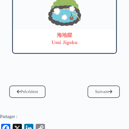
海地獄
Umi Jigoku
Précédent
Suivant
Partager :
Fa
X
Li
C