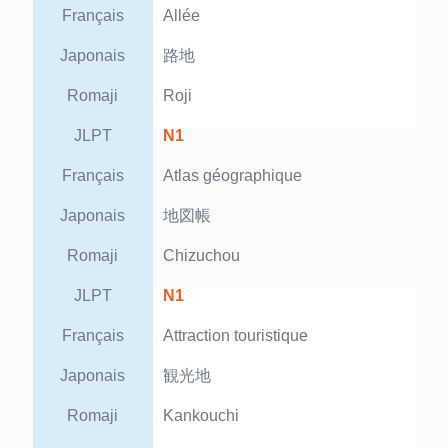
Français
Allée
Japonais
路地
Romaji
Roji
JLPT
N1
Français
Atlas géographique
Japonais
地図帳
Romaji
Chizuchou
JLPT
N1
Français
Attraction touristique
Japonais
観光地
Romaji
Kankouchi