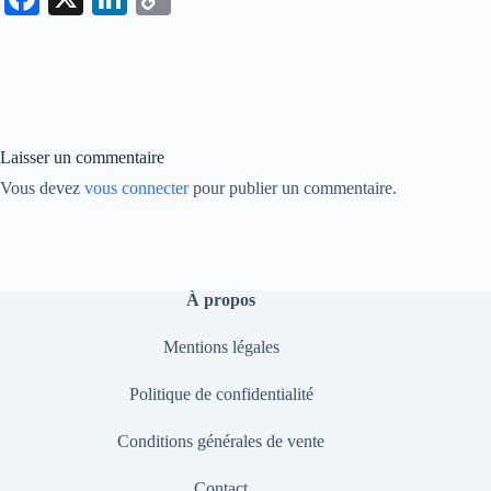
ce
nk
op
bo
ed
y
ok
In
Li
nk
Laisser un commentaire
Vous devez
vous connecter
pour publier un commentaire.
À propos
Mentions légales
Politique de confidentialité
Conditions générales de vente
Contact