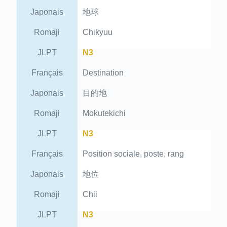
Japonais
地球
Romaji
Chikyuu
JLPT
N3
Français
Destination
Japonais
目的地
Romaji
Mokutekichi
JLPT
N3
Français
Position sociale, poste, rang
Japonais
地位
Romaji
Chii
JLPT
N3