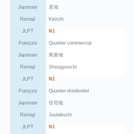
Japonais
見地
Romaji
Kenchi
JLPT
N1
Français
Quartier commercial
Japonais
商業地
Romaji
Shougyouchi
JLPT
N1
Français
Quartier résidentiel
Japonais
住宅地
Romaji
Juutakuchi
JLPT
N1