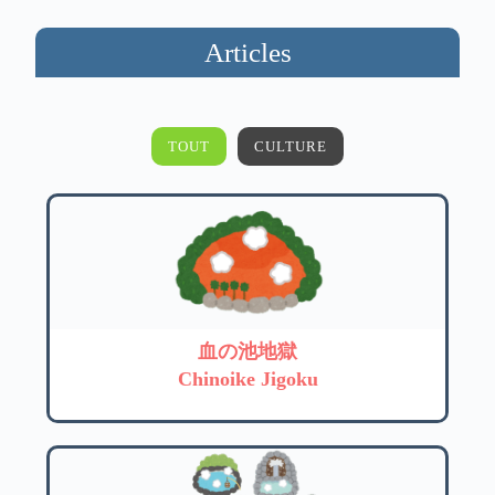
Articles
TOUT
CULTURE
血の池地獄
Chinoike Jigoku