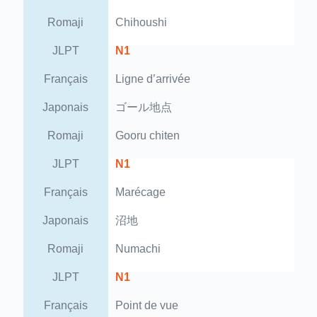
Romaji
Chihoushi
JLPT
N1
Français
Ligne d’arrivée
Japonais
ゴール地点
Romaji
Gooru chiten
JLPT
N1
Français
Marécage
Japonais
沼地
Romaji
Numachi
JLPT
N1
Français
Point de vue