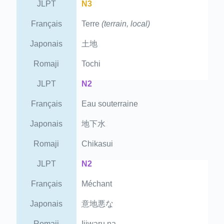
JLPT
N3
Français
Terre
(terrain, local)
Japonais
土地
Romaji
Tochi
JLPT
N2
Français
Eau souterraine
Japonais
地下水
Romaji
Chikasui
JLPT
N2
Français
Méchant
Japonais
意地悪な
Romaji
Ijiwaru na