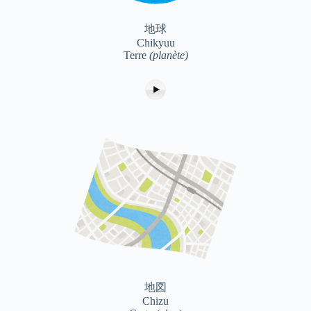
地球
Chikyuu
Terre
(planète)
地図
Chizu