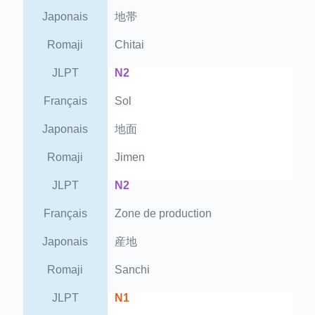
Japonais
地帯
Romaji
Chitai
JLPT
N2
Français
Sol
Japonais
地面
Romaji
Jimen
JLPT
N2
Français
Zone de production
Japonais
産地
Romaji
Sanchi
JLPT
N1