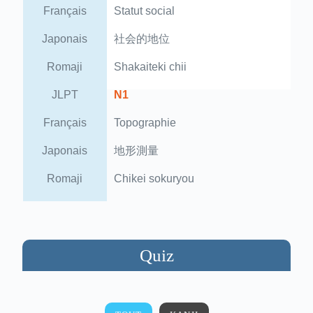
Français
Statut social
Japonais
社会的地位
Romaji
Shakaiteki chii
JLPT
N1
Français
Topographie
Japonais
地形測量
Romaji
Chikei sokuryou
Quiz