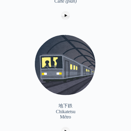
Carte
(plan)
地下鉄
Chikatetsu
Métro