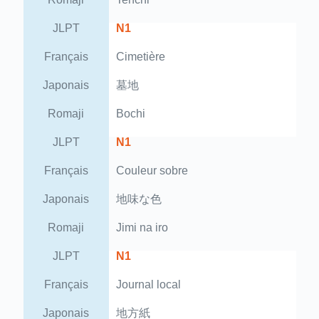
JLPT
N1
Français
Cimetière
Japonais
墓地
Romaji
Bochi
JLPT
N1
Français
Couleur sobre
Japonais
地味な色
Romaji
Jimi na iro
JLPT
N1
Français
Journal local
Japonais
地方紙