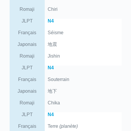
Romaji
Chiri
JLPT
N4
Français
Séisme
Japonais
地震
Romaji
Jishin
JLPT
N4
Français
Souterrain
Japonais
地下
Romaji
Chika
JLPT
N4
Français
Terre
(planète)