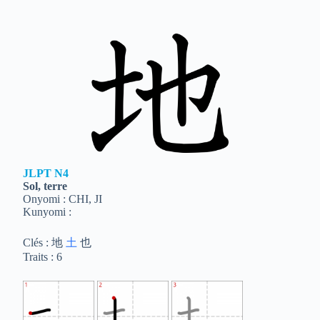
JLPT
N4
Sol, terre
Onyomi : CHI, JI
Kunyomi :
Clés : 地
土
也
Traits : 6