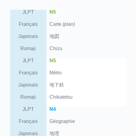
JLPT
N5
Français
Carte
(plan)
Japonais
地図
Romaji
Chizu
JLPT
N5
Français
Métro
Japonais
地下鉄
Romaji
Chikatetsu
JLPT
N4
Français
Géographie
Japonais
地理