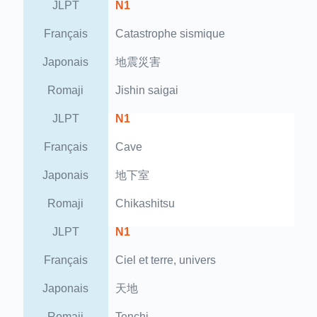
JLPT
N1
Français
Catastrophe sismique
Japonais
地震災害
Romaji
Jishin saigai
JLPT
N1
Français
Cave
Japonais
地下室
Romaji
Chikashitsu
JLPT
N1
Français
Ciel et terre, univers
Japonais
天地
Romaji
Tenchi