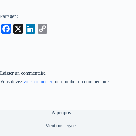
Partager :
Fa
X
Li
C
ce
nk
op
bo
ed
y
ok
In
Li
nk
Laisser un commentaire
Vous devez
vous connecter
pour publier un commentaire.
À propos
Mentions légales