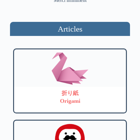
Merci infiniment
Articles
折り紙
Origami