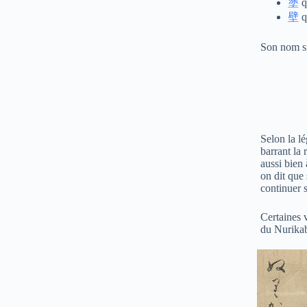
塗
qu
壁
q
Son nom si
Selon la lé
barrant la 
aussi bien
on dit que 
continuer 
Certaines v
du Nurikabe