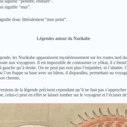
i signifie “peindre, enduire”.
ui signifie “mur”.
gnifie donc littéralement “mur peint”.
Légendes autour du Nurikabe
gende, les Nurikabe apparaissent mystérieusement sur les routes tard dan
route aux voyageurs. Il est impossible de contourner ce yôkai, il s’étend
 à gauche qu’à droite. On ne peut pas non plus l’enjamber, ni l’abattre.
si l’on frappe sa base avec un bâton, il disparaîtra, permettant au voyag
son chemin.
ersions de la légende précisent cependant qu’il ne faut pas s’approcher 
, celui-ci peut en effet se laisser tomber sur le voyageur et l’écraser de