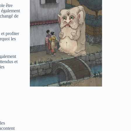
le être
a également
 changé de
et profiter
rquoi les
également
ttendus et
les
les
acontent