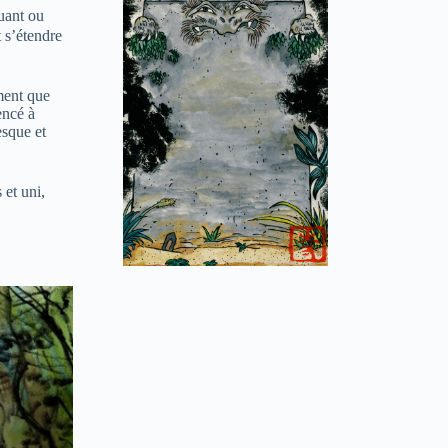
quant ou
t s’étendre
ment que
encé à
esque et
et uni,