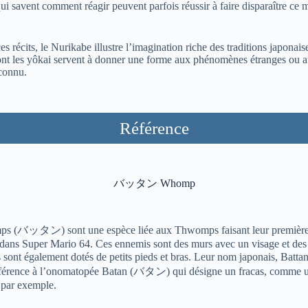
ui savent comment réagir peuvent parfois réussir à faire disparaître ce 
es récits, le Nurikabe illustre l’imagination riche des traditions japonaise
nt les yôkai servent à donner une forme aux phénomènes étranges ou a
nconnu.
Référence
バッタン Whomp
ps (
バッタン
) sont une espèce liée aux Thwomps faisant leur premièr
 dans Super Mario 64. Ces ennemis sont des murs avec un visage et des
s sont également dotés de petits pieds et bras. Leur nom japonais, Batta
référence à l’onomatopée Batan (
バタン
) qui désigne un fracas, comme 
 par exemple.