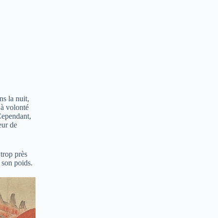
s la nuit,
 à volonté
 Cependant,
eur de
trop près
 son poids.