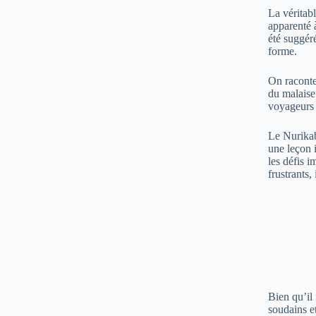
La véritab
apparenté 
été suggér
forme.
On raconte
du malaise 
voyageurs 
Le Nurikabe
une leçon i
les défis 
frustrants,
Bien qu’il
soudains e