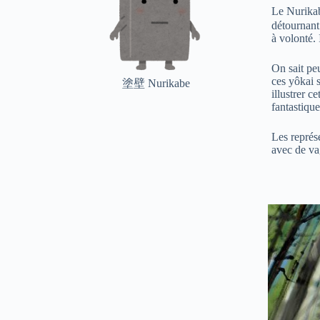
Le Nurika
détournant 
à volonté. 
On sait pe
ces yôkai 
塗壁 Nurikabe
illustrer c
fantastique
Les représ
avec de va