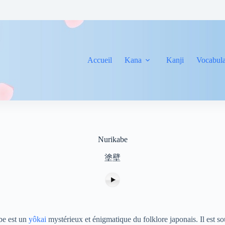
Accueil
Kana
Kanji
Vocabula
Nurikabe
塗壁
be est un
yôkai
mystérieux et énigmatique du folklore japonais. Il est s