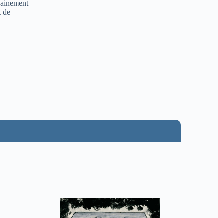
dainement
t de