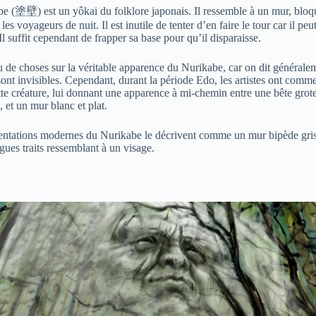
be (
塗壁
) est un yôkai du folklore japonais. Il ressemble à un mur, blo
les voyageurs de nuit. Il est inutile de tenter d’en faire le tour car il peu
Il suffit cependant de frapper sa base pour qu’il disparaisse.
u de choses sur la véritable apparence du Nurikabe, car on dit générale
sont invisibles. Cependant, durant la période Edo, les artistes ont comm
ette créature, lui donnant une apparence à mi-chemin entre une bête grot
, et un mur blanc et plat.
entations modernes du Nurikabe le décrivent comme un mur bipède gris 
gues traits ressemblant à un visage.