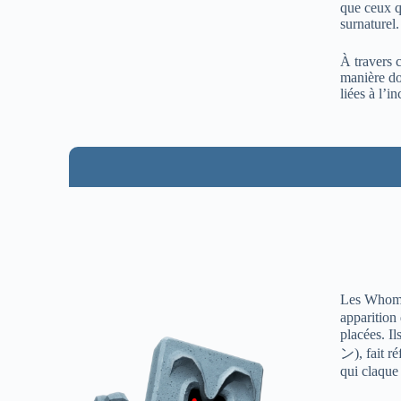
que ceux q
surnaturel.
À travers c
manière do
liées à l’i
Les Whom
apparition
placées. Il
ン)
, fait 
qui claque