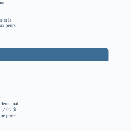
mur
s et la
ux peurs
e
 dents mal
n
(バッタ
une porte