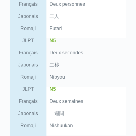
Français
Deux personnes
Japonais
二人
Romaji
Futari
JLPT
N5
Français
Deux secondes
Japonais
二秒
Romaji
Nibyou
JLPT
N5
Français
Deux semaines
Japonais
二週間
Romaji
Nishuukan