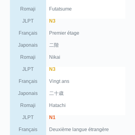
Romaji
Futatsume
JLPT
N3
Français
Premier étage
Japonais
二階
Romaji
Nikai
JLPT
N3
Français
Vingt ans
Japonais
二十歳
Romaji
Hatachi
JLPT
N1
Français
Deuxième langue étrangère