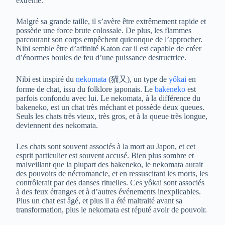
extrême.
Malgré sa grande taille, il s’avère être extrêmement rapide et
possède une force brute colossale. De plus, les flammes
parcourant son corps empêchent quiconque de l’approcher.
Nibi semble être d’affinité Katon car il est capable de créer
d’énormes boules de feu d’une puissance destructrice.
Nibi est inspiré du
nekomata
(猫又), un type de
yôkai
en
forme de chat, issu du folklore japonais. Le
bakeneko
est
parfois confondu avec lui. Le nekomata, à la différence du
bakeneko, est un chat très méchant et possède deux queues.
Seuls les chats très vieux, très gros, et à la queue très longue,
deviennent des nekomata.
Les chats sont souvent associés à la mort au Japon, et cet
esprit particulier est souvent accusé. Bien plus sombre et
malveillant que la plupart des bakeneko, le nekomata aurait
des pouvoirs de nécromancie, et en ressuscitant les morts, les
contrôlerait par des danses rituelles. Ces yôkai sont associés
à des feux étranges et à d’autres événements inexplicables.
Plus un chat est âgé, et plus il a été maltraité avant sa
transformation, plus le nekomata est réputé avoir de pouvoir.