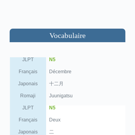
Vocabulaire
JLPT
N5
Français
Décembre
Japonais
十二月
Romaji
Juunigatsu
JLPT
N5
Français
Deux
Japonais
二