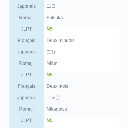
Japonais
二日
Romaji
Futsuka
JLPT
N5
Français
Deux minutes
Japonais
二分
Romaji
Nifun
JLPT
N5
Français
Deux mois
Japonais
二ヶ月
Romaji
Nikagetsu
JLPT
N5