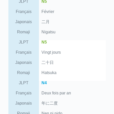
JLPT
N5
Français
Février
Japonais
二月
Romaji
Nigatsu
JLPT
N5
Français
Vingt jours
Japonais
二十日
Romaji
Hatsuka
JLPT
N4
Français
Deux fois par an
Japonais
年に二度
Romaji
Nen ni nido