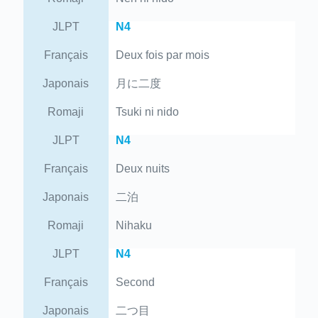
JLPT
N4
Français
Deux fois par mois
Japonais
月に二度
Romaji
Tsuki ni nido
JLPT
N4
Français
Deux nuits
Japonais
二泊
Romaji
Nihaku
JLPT
N4
Français
Second
Japonais
二つ目