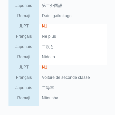
Japonais
第二外国語
Romaji
Daini gaikokugo
JLPT
N1
Français
Ne plus
Japonais
二度と
Romaji
Nido to
JLPT
N1
Français
Voiture de seconde classe
Japonais
二等車
Romaji
Nitousha