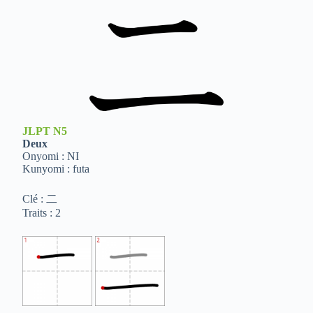
JLPT
N5
Deux
Onyomi : NI
Kunyomi : futa
Clé : 二
Traits : 2