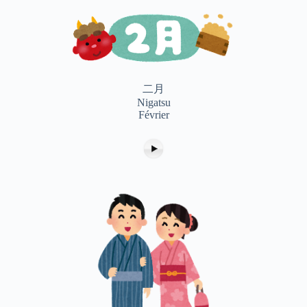
二月
Nigatsu
Février