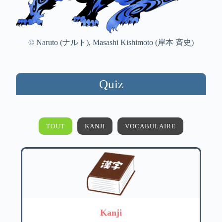
© Naruto (ナルト), Masashi Kishimoto (岸本 斉史)
Quiz
TOUT
KANJI
VOCABULAIRE
Kanji