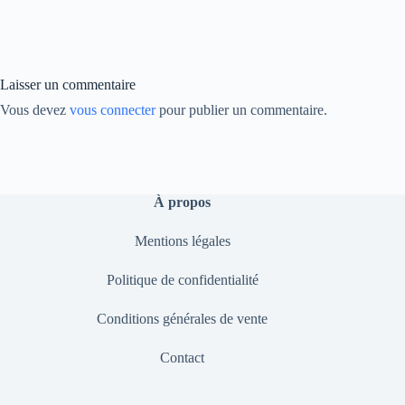
bo
ed
y
ok
In
Li
nk
Laisser un commentaire
Vous devez
vous connecter
pour publier un commentaire.
À propos
Mentions légales
Politique de confidentialité
Conditions générales de vente
Contact