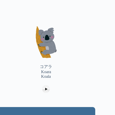
pour
augmenter
ou
diminuer
le
volume.
コアラ
Koara
Koala