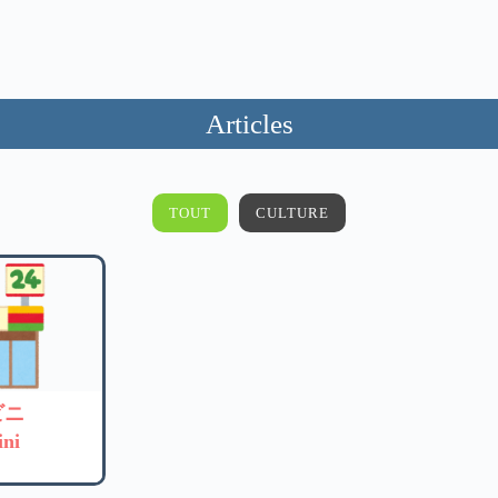
Articles
TOUT
CULTURE
ビニ
ni