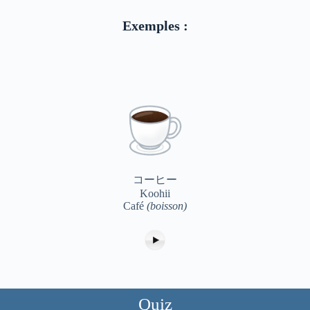
Exemples :
コーヒー
Koohii
Café
(boisson)
Quiz