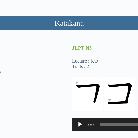
Katakana
JLPT
N5
Lecture : KO
Traits : 2
Lecteur
00:00
audio