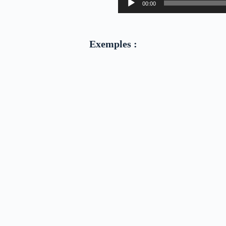
00:00
audio
Exemples :