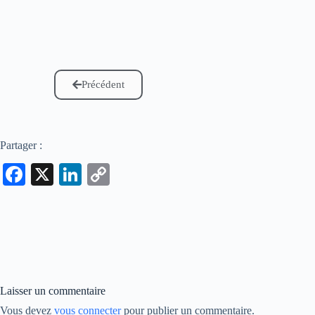
Précédent
Partager :
Fa
X
Li
C
ce
nk
op
bo
ed
y
ok
In
Li
nk
Laisser un commentaire
Vous devez
vous connecter
pour publier un commentaire.