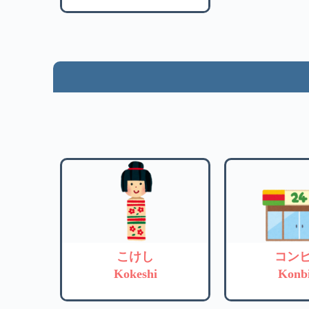
こけし
コン
Kokeshi
Konbi