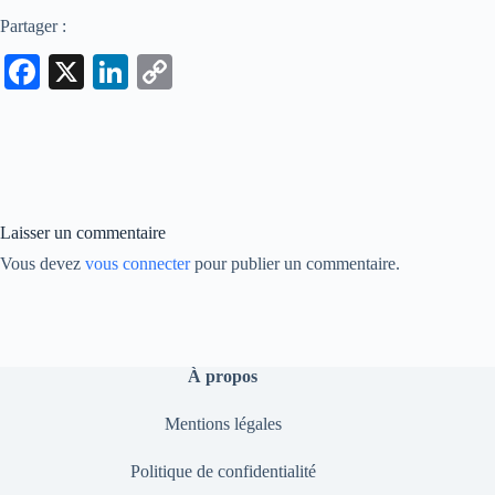
Partager :
Fa
X
Li
C
ce
nk
op
bo
ed
y
ok
In
Li
nk
Laisser un commentaire
Vous devez
vous connecter
pour publier un commentaire.
À propos
Mentions légales
Politique de confidentialité