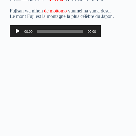
Fujisan wa nihon
de mottomo
yuumei na yama desu.
Le mont Fuji est la montagne la plus célèbre du Japon.
Lecteur
00:00
00:00
audio