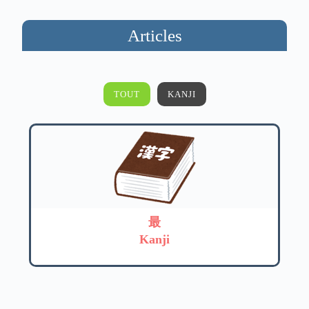
Articles
TOUT
KANJI
最
Kanji