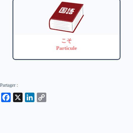
こそ
Particule
Partager :
Fa
X
Li
C
ce
nk
op
bo
ed
y
ok
In
Li