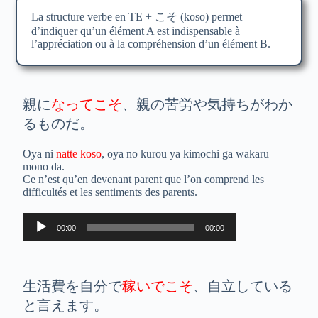
La structure verbe en TE + こそ (koso) permet
d’indiquer qu’un élément A est indispensable à
l’appréciation ou à la compréhension d’un élément B.
親に
なってこそ
、親の苦労や気持ちがわか
るものだ。
Oya ni
natte koso
, oya no kurou ya kimochi ga wakaru
mono da.
Ce n’est qu’en devenant parent que l’on comprend les
difficultés et les sentiments des parents.
Lecteur
00:00
00:00
audio
生活費を自分で
稼いでこそ
、自立している
と言えます。