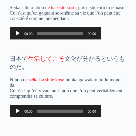
Seikatsuhi o jibun de
kaseide koso
, jiritsu shite iru to iemasu.
Ce n’est qu’en gagnant soi-même sa vie que l’on peut être
considéré comme indépendant.
Lecteur
00:00
00:00
audio
日本で
生活してこそ
文化が分かるというも
のだ。
Nihon de
seikatsu shite koso
bunka ga wakaru to iu mono
da.
Ce n’est qu’en vivant au Japon que l’on peut véritablement
comprendre sa culture.
Lecteur
00:00
00:00
audio