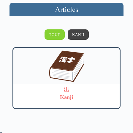
Articles
TOUT
KANJI
出
Kanji