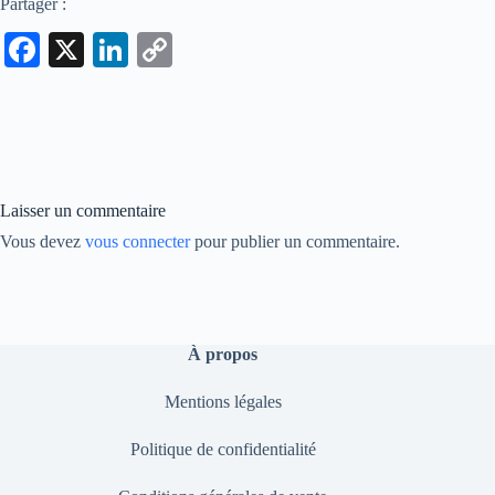
Partager :
Fa
X
Li
C
ce
nk
op
bo
ed
y
ok
In
Li
nk
Laisser un commentaire
Vous devez
vous connecter
pour publier un commentaire.
À propos
Mentions légales
Politique de confidentialité