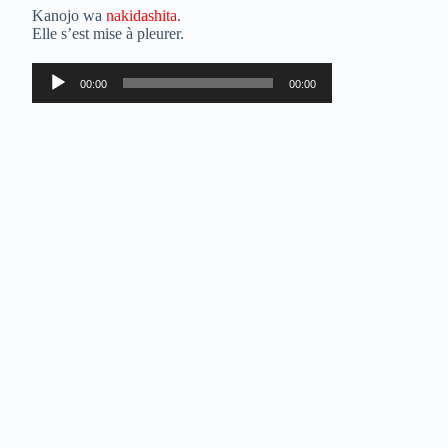
Kanojo wa
nakidashita
.
Elle s’est mise à pleurer.
Lecteur
00:00
00:00
audio