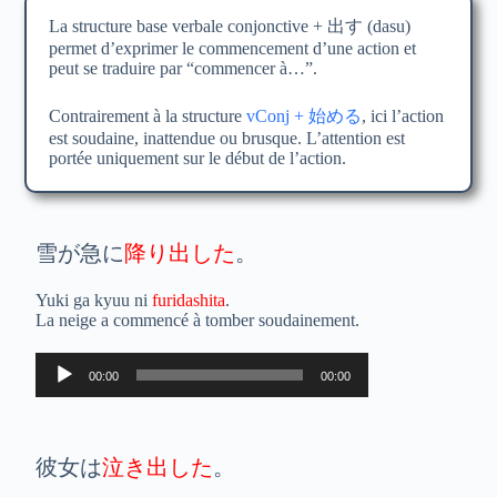
La structure base verbale conjonctive + 出す (dasu)
permet d’exprimer le commencement d’une action et
peut se traduire par “commencer à…”.
Contrairement à la structure
vConj + 始める
, ici l’action
est soudaine, inattendue ou brusque. L’attention est
portée uniquement sur le début de l’action.
雪が急に
降り出した
。
Yuki ga kyuu ni
furidashita
.
La neige a commencé à tomber soudainement.
Lecteur
00:00
00:00
audio
彼女は
泣き出した
。