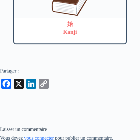
始
Kanji
Partager :
Fa
X
Li
C
ce
nk
op
bo
ed
y
ok
In
Li
nk
Laisser un commentaire
Vous devez
vous connecter
pour publier un commentaire.