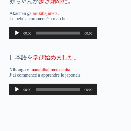
赤ちゃんが
歩き始めた
。
Akachan ga
arukihajimeta
.
Le bébé a commencé à marcher.
Lecteur
00:00
00:00
audio
日本語を
学び始めました
。
Nihongo o
manabihajimemashita
.
J’ai commencé à apprendre le japonais.
Lecteur
00:00
00:00
audio