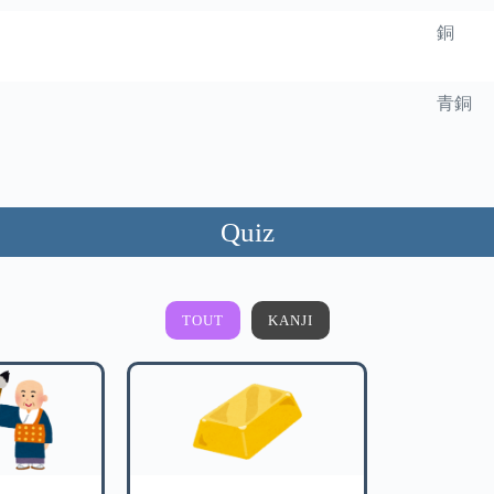
銅
青銅
Quiz
TOUT
KANJI