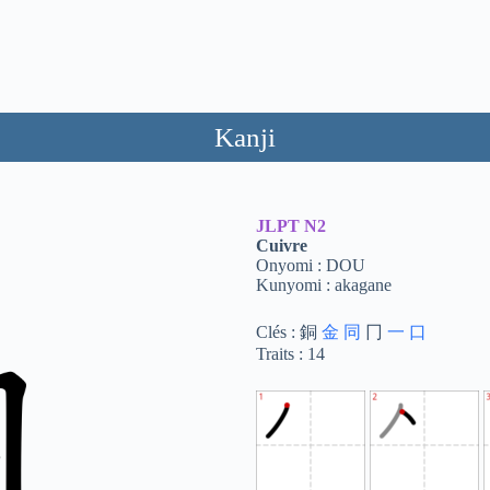
Kanji
JLPT
N2
Cuivre
Onyomi : DOU
Kunyomi : akagane
Clés : 銅
金
同
冂
一
口
Traits : 14