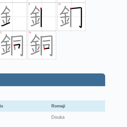
is
Romaji
Douka