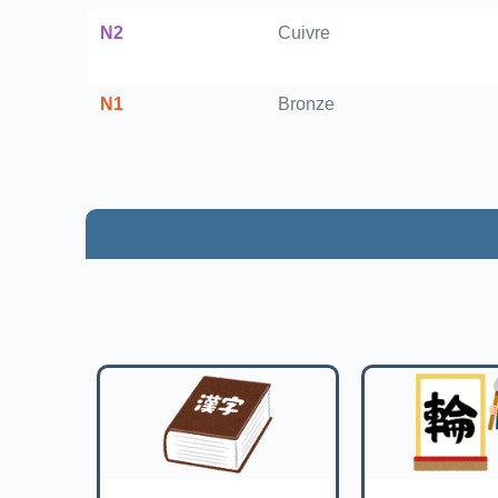
N2
Cuivre
N1
Bronze