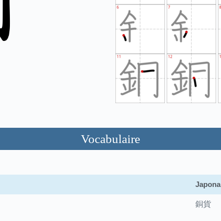
Vocabulaire
Japona
銅貨