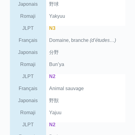
Japonais
野球
Romaji
Yakyuu
JLPT
N3
Français
Domaine, branche
(d’études…)
Japonais
分野
Romaji
Bun’ya
JLPT
N2
Français
Animal sauvage
Japonais
野獣
Romaji
Yajuu
JLPT
N2