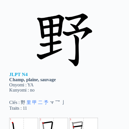
JLPT
N4
Champ, plaine, sauvage
Onyomi : YA
Kunyomi : no
Clés : 野
里
甲
二
予
龴 乛 亅
Traits : 11