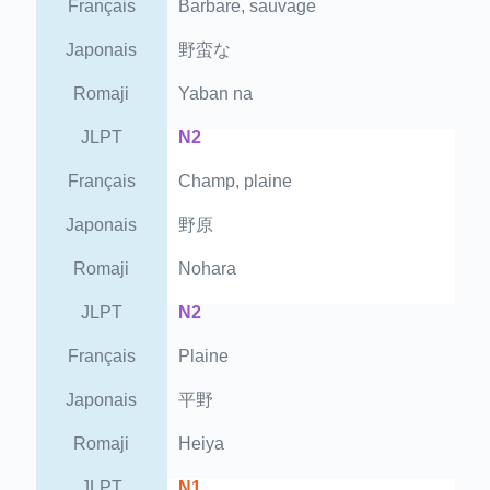
Français
Barbare, sauvage
Japonais
野蛮な
Romaji
Yaban na
JLPT
N2
Français
Champ, plaine
Japonais
野原
Romaji
Nohara
JLPT
N2
Français
Plaine
Japonais
平野
Romaji
Heiya
JLPT
N1