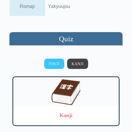
Romaji
Yakyuujou
Quiz
TOUT
KANJI
Kanji