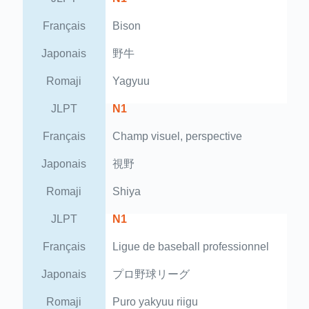
Français
Bison
Japonais
野牛
Romaji
Yagyuu
JLPT
N1
Français
Champ visuel, perspective
Japonais
視野
Romaji
Shiya
JLPT
N1
Français
Ligue de baseball professionnel
Japonais
プロ野球リーグ
Romaji
Puro yakyuu riigu