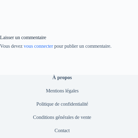
ce
nk
op
bo
ed
y
ok
In
Li
nk
Laisser un commentaire
Vous devez
vous connecter
pour publier un commentaire.
À propos
Mentions légales
Politique de confidentialité
Conditions générales de vente
Contact