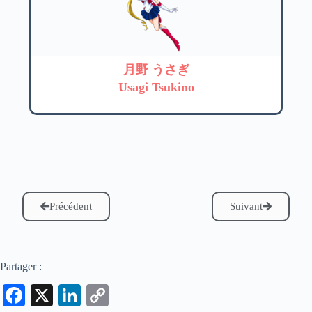
月野 うさぎ
Usagi Tsukino
Précédent
Suivant
Partager :
Fa
X
Li
C