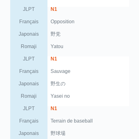
JLPT
N1
Français
Opposition
Japonais
野党
Romaji
Yatou
JLPT
N1
Français
Sauvage
Japonais
野生の
Romaji
Yasei no
JLPT
N1
Français
Terrain de baseball
Japonais
野球場