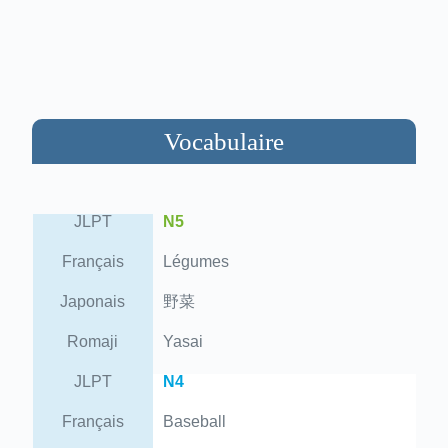
Vocabulaire
JLPT
N5
Français
Légumes
Japonais
野菜
Romaji
Yasai
JLPT
N4
Français
Baseball