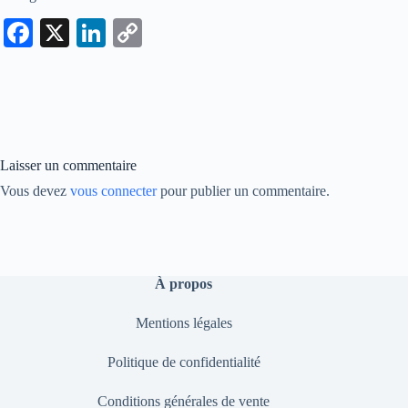
Fa
X
Li
C
ce
nk
op
bo
ed
y
ok
In
Li
nk
Laisser un commentaire
Vous devez
vous connecter
pour publier un commentaire.
À propos
Mentions légales
Politique de confidentialité
Conditions générales de vente