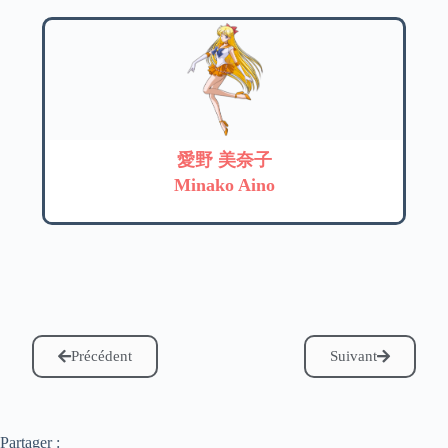
愛野 美奈子
Minako Aino
Précédent
Suivant
Partager :