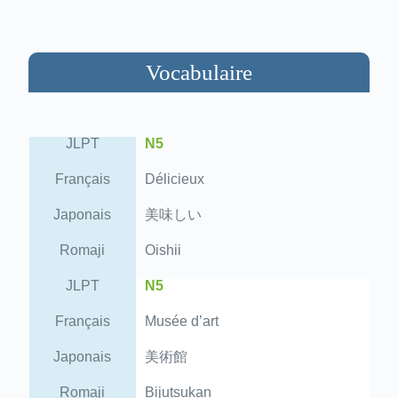
Vocabulaire
JLPT
N5
Français
Délicieux
Japonais
美味しい
Romaji
Oishii
JLPT
N5
Français
Musée d’art
Japonais
美術館
Romaji
Bijutsukan