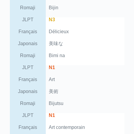
Romaji
Bijin
JLPT
N3
Français
Délicieux
Japonais
美味な
Romaji
Bimi na
JLPT
N1
Français
Art
Japonais
美術
Romaji
Bijutsu
JLPT
N1
Français
Art contemporain