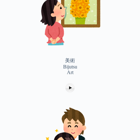
美術
Bijutsu
Art