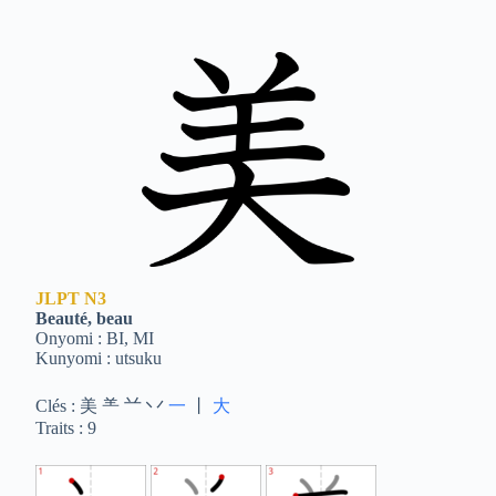
JLPT
N3
Beauté, beau
Onyomi : BI, MI
Kunyomi : utsuku
Clés : 美 ⺷ 䒑 丷
一
丨
大
Traits : 9