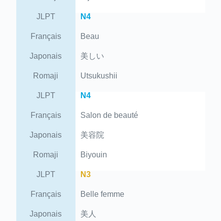
JLPT
N4
Français
Beau
Japonais
美しい
Romaji
Utsukushii
JLPT
N4
Français
Salon de beauté
Japonais
美容院
Romaji
Biyouin
JLPT
N3
Français
Belle femme
Japonais
美人