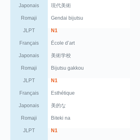
Japonais
現代美術
Romaji
Gendai bijutsu
JLPT
N1
Français
École d’art
Japonais
美術学校
Romaji
Bijutsu gakkou
JLPT
N1
Français
Esthétique
Japonais
美的な
Romaji
Biteki na
JLPT
N1