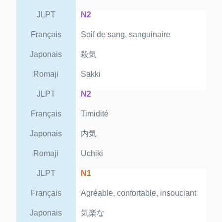
JLPT
N2
Français
Soif de sang, sanguinaire
Japonais
殺気
Romaji
Sakki
JLPT
N2
Français
Timidité
Japonais
内気
Romaji
Uchiki
JLPT
N1
Français
Agréable, confortable, insouciant
Japonais
気楽な