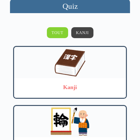
Quiz
TOUT
KANJI
Kanji