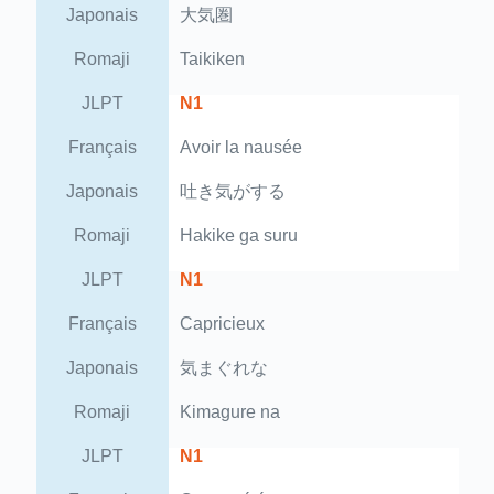
Japonais
大気圏
Romaji
Taikiken
JLPT
N1
Français
Avoir la nausée
Japonais
吐き気がする
Romaji
Hakike ga suru
JLPT
N1
Français
Capricieux
Japonais
気まぐれな
Romaji
Kimagure na
JLPT
N1