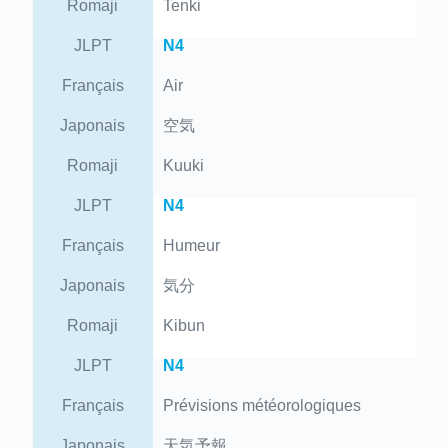
Romaji
Tenki
JLPT
N4
Français
Air
Japonais
空気
Romaji
Kuuki
JLPT
N4
Français
Humeur
Japonais
気分
Romaji
Kibun
JLPT
N4
Français
Prévisions météorologiques
Japonais
天気予報