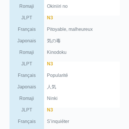
Romaji
Okiniiri no
JLPT
N3
Français
Pitoyable, malheureux
Japonais
気の毒
Romaji
Kinodoku
JLPT
N3
Français
Popularité
Japonais
人気
Romaji
Ninki
JLPT
N3
Français
S’inquiéter