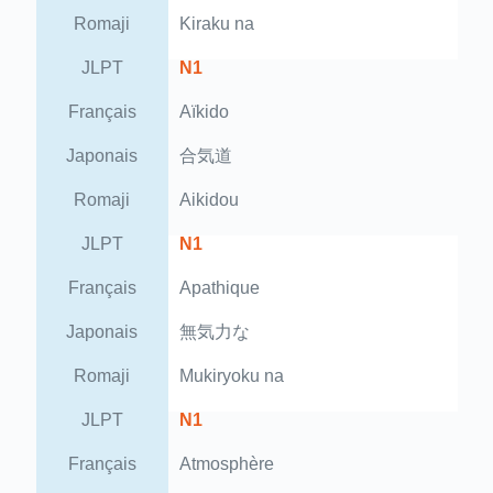
Romaji
Kiraku na
JLPT
N1
Français
Aïkido
Japonais
合気道
Romaji
Aikidou
JLPT
N1
Français
Apathique
Japonais
無気力な
Romaji
Mukiryoku na
JLPT
N1
Français
Atmosphère