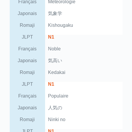
Français
Météorologie
Japonais
気象学
Romaji
Kishougaku
JLPT
N1
Français
Noble
Japonais
気高い
Romaji
Kedakai
JLPT
N1
Français
Populaire
Japonais
人気の
Romaji
Ninki no
JLPT
N1