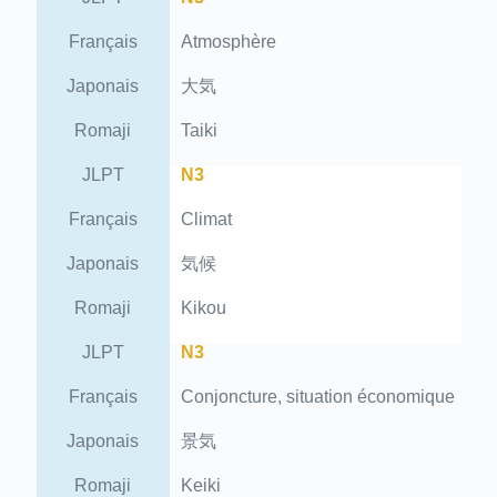
Français
Atmosphère
Japonais
大気
Romaji
Taiki
JLPT
N3
Français
Climat
Japonais
気候
Romaji
Kikou
JLPT
N3
Français
Conjoncture, situation économique
Japonais
景気
Romaji
Keiki