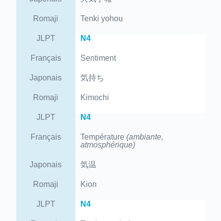
Romaji
Tenki yohou
JLPT
N4
Français
Sentiment
Japonais
気持ち
Romaji
Kimochi
JLPT
N4
Français
Température
(ambiante,
atmosphérique)
Japonais
気温
Romaji
Kion
JLPT
N4