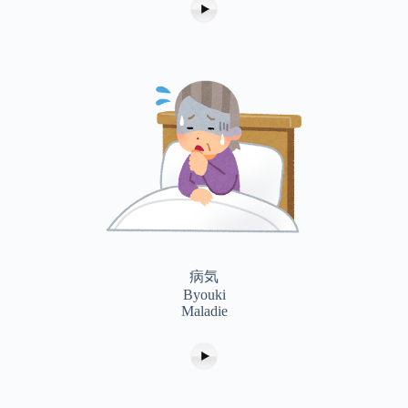
病気
Byouki
Maladie