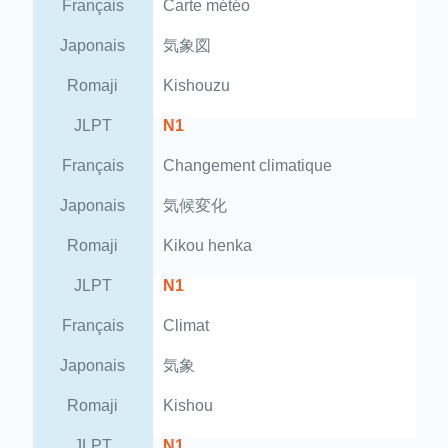
Français
Carte météo
Japonais
気象図
Romaji
Kishouzu
JLPT
N1
Français
Changement climatique
Japonais
気候変化
Romaji
Kikou henka
JLPT
N1
Français
Climat
Japonais
気象
Romaji
Kishou
JLPT
N1