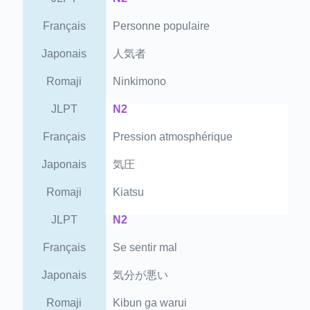
Français
Personne populaire
Japonais
人気者
Romaji
Ninkimono
JLPT
N2
Français
Pression atmosphérique
Japonais
気圧
Romaji
Kiatsu
JLPT
N2
Français
Se sentir mal
Japonais
気分が悪い
Romaji
Kibun ga warui