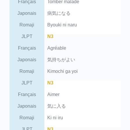
Français
Tomber malade
Japonais
病気になる
Romaji
Byouki ni naru
JLPT
N3
Français
Agréable
Japonais
気持ちがよい
Romaji
Kimochi ga yoi
JLPT
N3
Français
Aimer
Japonais
気に入る
Romaji
Ki ni iru
JLPT
N3