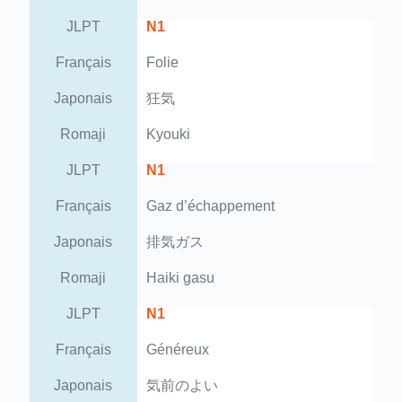
JLPT
N1
Français
Folie
Japonais
狂気
Romaji
Kyouki
JLPT
N1
Français
Gaz d’échappement
Japonais
排気ガス
Romaji
Haiki gasu
JLPT
N1
Français
Généreux
Japonais
気前のよい