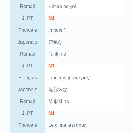
Romaji
Kimae no yoi
JLPT
N1
Français
Impulsif
Japonais
短気な
Romaji
Tanki na
JLPT
N1
Français
Innocent
(cœur pur)
Japonais
無邪気な
Romaji
Mujaki na
JLPT
N1
Français
Le climat est doux