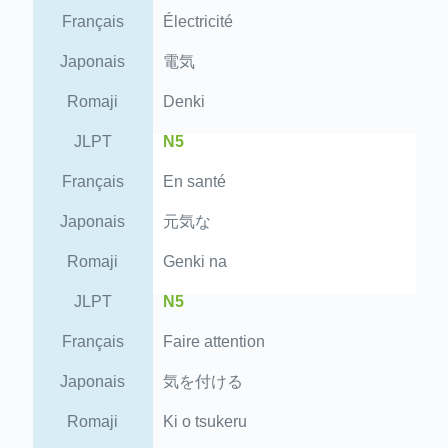
Français
Électricité
Japonais
電気
Romaji
Denki
JLPT
N5
Français
En santé
Japonais
元気な
Romaji
Genki na
JLPT
N5
Français
Faire attention
Japonais
気を付ける
Romaji
Ki o tsukeru