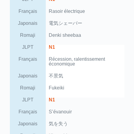
Français
Rasoir électrique
Japonais
電気シェーバー
Romaji
Denki sheebaa
JLPT
N1
Français
Récession, ralentissement
économique
Japonais
不景気
Romaji
Fukeiki
JLPT
N1
Français
S’évanouir
Japonais
気を失う