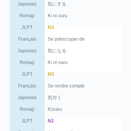
Japonais
気にする
Romaji
Ki ni suru
JLPT
N3
Français
Se préoccuper de
Japonais
気になる
Romaji
Ki ni naru
JLPT
N3
Français
Se rendre compte
Japonais
気付く
Romaji
Kizuku
JLPT
N2