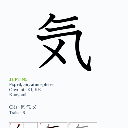
JLPT
N5
Esprit, air, atmosphère
Onyomi : KI, KE
Kunyomi :
Clés : 気 气 㐅
Traits : 6