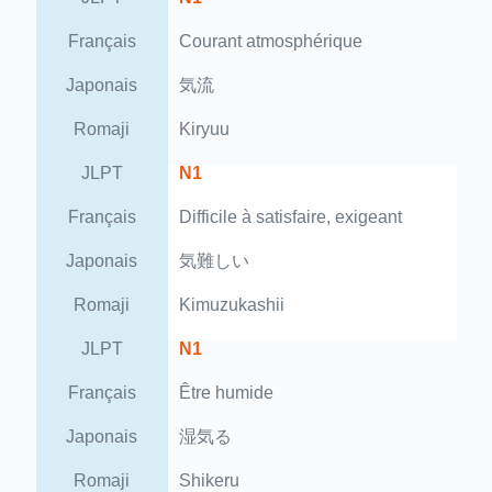
Français
Courant atmosphérique
Japonais
気流
Romaji
Kiryuu
JLPT
N1
Français
Difficile à satisfaire, exigeant
Japonais
気難しい
Romaji
Kimuzukashii
JLPT
N1
Français
Être humide
Japonais
湿気る
Romaji
Shikeru