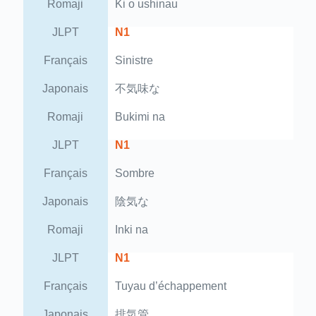
Romaji
Ki o ushinau
JLPT
N1
Français
Sinistre
Japonais
不気味な
Romaji
Bukimi na
JLPT
N1
Français
Sombre
Japonais
陰気な
Romaji
Inki na
JLPT
N1
Français
Tuyau d’échappement
Japonais
排気管