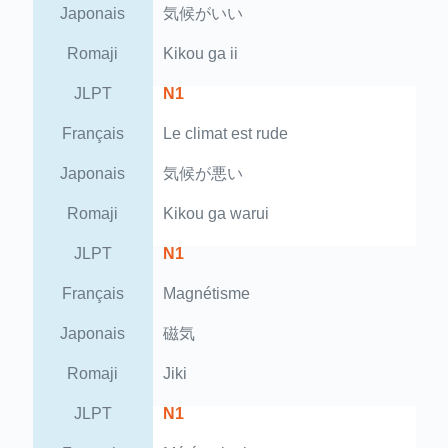
Japonais
気候がいい
Romaji
Kikou ga ii
JLPT
N1
Français
Le climat est rude
Japonais
気候が悪い
Romaji
Kikou ga warui
JLPT
N1
Français
Magnétisme
Japonais
磁気
Romaji
Jiki
JLPT
N1