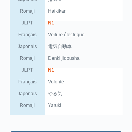
Romaji
Haikikan
JLPT
N1
Français
Voiture électrique
Japonais
電気自動車
Romaji
Denki jidousha
JLPT
N1
Français
Volonté
Japonais
やる気
Romaji
Yaruki