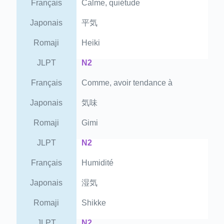
Français
Calme, quiétude
Japonais
平気
Romaji
Heiki
JLPT
N2
Français
Comme, avoir tendance à
Japonais
気味
Romaji
Gimi
JLPT
N2
Français
Humidité
Japonais
湿気
Romaji
Shikke
JLPT
N2