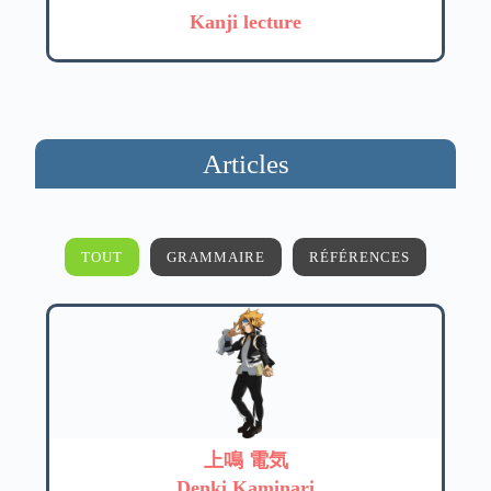
Kanji lecture
Articles
TOUT
GRAMMAIRE
RÉFÉRENCES
上鳴 電気
Denki Kaminari