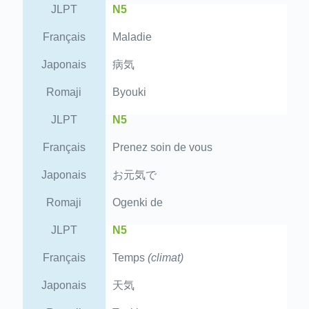
JLPT
N5
Français
Maladie
Japonais
病気
Romaji
Byouki
JLPT
N5
Français
Prenez soin de vous
Japonais
お元気で
Romaji
Ogenki de
JLPT
N5
Français
Temps
(climat)
Japonais
天気