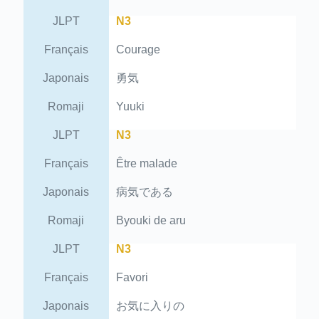
JLPT
N3
Français
Courage
Japonais
勇気
Romaji
Yuuki
JLPT
N3
Français
Être malade
Japonais
病気である
Romaji
Byouki de aru
JLPT
N3
Français
Favori
Japonais
お気に入りの