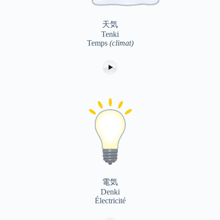
天気
Tenki
Temps
(climat)
電気
Denki
Électricité