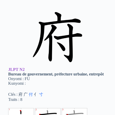
JLPT
N2
Bureau de gouvernement, préfecture urbaine, entrepôt
Onyomi : FU
Kunyomi :
Clés : 府 广
付
亻
寸
Traits : 8