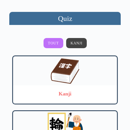
Quiz
TOUT
KANJI
Kanji