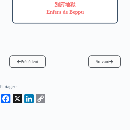
別府地獄
Enfers de Beppu
Précédent
Suivant
Partager :
Fa
X
Li
C
ce
nk
op
bo
ed
y
ok
In
Li