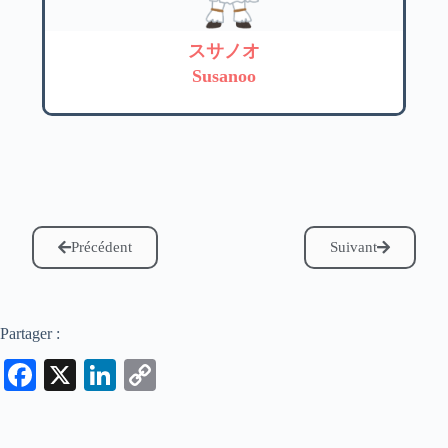
スサノオ
Susanoo
Précédent
Suivant
Partager :
Fa
X
Li
C
ce
nk
op
bo
ed
y