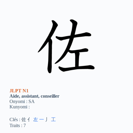
JLPT
N1
Aide, assistant, conseiller
Onyomi : SA
Kunyomi :
Clés : 佐 亻
左
一
丿
工
Traits : 7