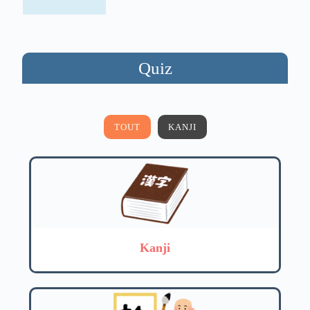
Quiz
TOUT
KANJI
Kanji