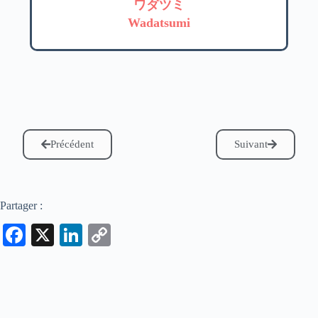
ワダツミ
Wadatsumi
Précédent
Suivant
Partager :
Fa
X
Li
C
ce
nk
op
bo
ed
y
ok
In
Li