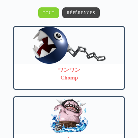
TOUT
RÉFÉRENCES
ワンワン
Chomp