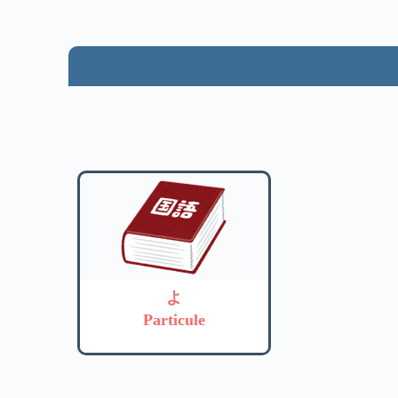
よ
Particule