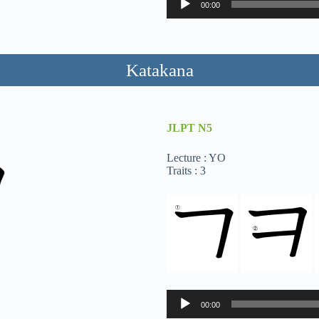
00:00
audio
Katakana
JLPT
N5
Lecture : YO
Traits : 3
Lecteur
00:00
audio