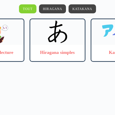
TOUT
HIRAGANA
KATAKANA
lecture
Hiragana simples
Ka