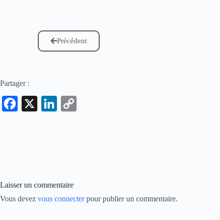
Précédent
Partager :
Fa
X
Li
C
ce
nk
op
bo
ed
y
ok
In
Li
nk
Laisser un commentaire
Vous devez
vous connecter
pour publier un commentaire.