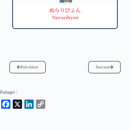
ぬらりひょん
Nurarihyon
Précédent
Suivant
Partager :
Fa
X
Li
C
ce
nk
op
bo
ed
y