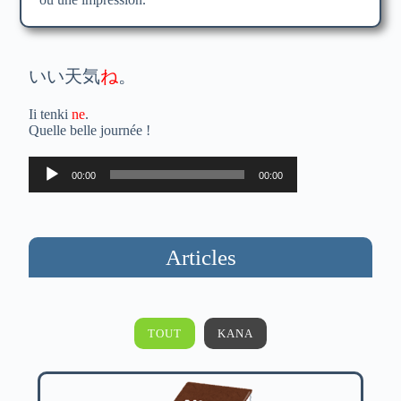
いい天気
ね
。
Ii tenki
ne
.
Quelle belle journée !
Lecteur
00:00
00:00
audio
Articles
TOUT
KANA