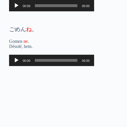
Lecteur
00:00
00:00
audio
ごめん
ね
。
Gomen
ne
.
Désolé, hein.
Lecteur
00:00
00:00
audio