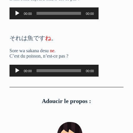
Lecteur
00:00
00:00
audio
それは魚です
ね
。
Sore wa sakana desu
ne
.
C’est du poisson, n’est-ce pas ?
Lecteur
00:00
00:00
audio
Adoucir le propos :