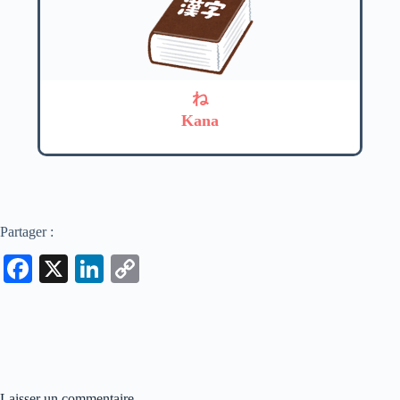
ね
Kana
Partager :
Fa
X
Li
C
ce
nk
op
bo
ed
y
ok
In
Li
nk
Laisser un commentaire