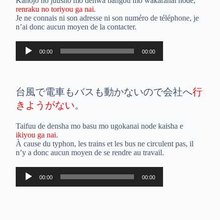
Kanojo no juusho mo denwa bangou mo wakaranai node,
renraku no toriyou ga nai
.
Je ne connais ni son adresse ni son numéro de téléphone, je
n’ai donc aucun moyen de la contacter.
Lecteur
00:00
00:00
audio
台風で電車もバスも動かないので会社へ
行
きようがない
。
Taifuu de densha mo basu mo ugokanai node kaisha e
ikiyou ga nai
.
À cause du typhon, les trains et les bus ne circulent pas, il
n’y a donc aucun moyen de se rendre au travail.
Lecteur
00:00
00:00
audio