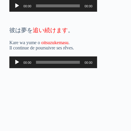
Lecteur
00:00
00:00
audio
彼は夢を
追い続けます
。
Kare wa yume o
oitsuzukemasu
.
Il continue de poursuivre ses rêves.
Lecteur
00:00
00:00
audio