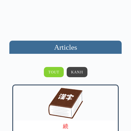
Articles
TOUT
KANJI
続