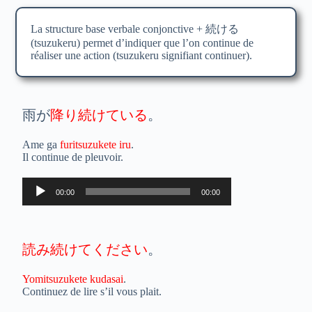
La structure base verbale conjonctive + 続ける
(tsuzukeru) permet d’indiquer que l’on continue de
réaliser une action (tsuzukeru signifiant continuer).
雨が
降り続けている
。
Ame ga
furitsuzukete iru
.
Il continue de pleuvoir.
Lecteur
00:00
00:00
audio
読み続けてください
。
Yomitsuzukete kudasai
.
Continuez de lire s’il vous plait.