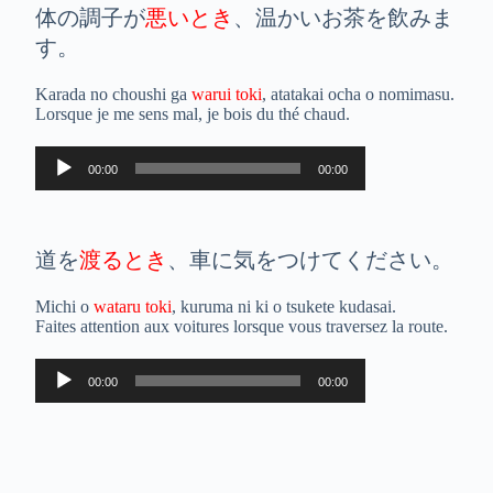
体の調子が
悪いとき
、温かいお茶を飲みま
す。
Karada no choushi ga
warui toki
, atatakai ocha o nomimasu.
Lorsque je me sens mal, je bois du thé chaud.
Lecteur
00:00
00:00
audio
道を
渡るとき
、車に気をつけてください。
Michi o
wataru toki
, kuruma ni ki o tsukete kudasai.
Faites attention aux voitures lorsque vous traversez la route.
Lecteur
00:00
00:00
audio