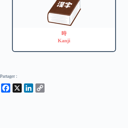
時
Kanji
Partager :
Fa
X
Li
C
ce
nk
op
bo
ed
y
ok
In
Li
nk