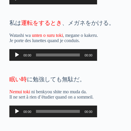
audio
私は
運転をするとき
、メガネをかける。
Watashi wa
unten o suru toki
, megane o kakeru.
Je porte des lunettes quand je conduis.
Lecteur
00:00
00:00
audio
眠い時
に勉強しても無駄だ。
Nemui toki
ni benkyou shite mo muda da.
Il ne sert à rien d’étudier quand on a sommeil.
Lecteur
00:00
00:00
audio