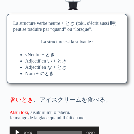
La structure verbe neutre + とき (toki, s’écrit aussi 時)
peut se traduire par “quand” ou “lorsque”.
La structure est la suivante :
vNeutre + とき
Adjectif en い + とき
Adjectif en な + とき
Nom + のとき
暑いとき
、アイスクリームを食べる。
Atsui toki
, aisukuriimu o taberu.
Je mange de la glace quand il fait chaud.
Lecteur
00:00
00:00