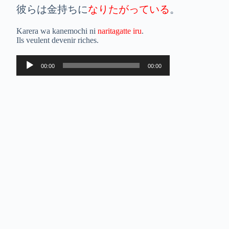
彼らは金持ちに
なりたがっている
。
Karera wa kanemochi ni
naritagatte iru
.
Ils veulent devenir riches.
Lecteur
00:00
00:00
audio