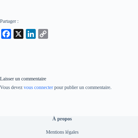
Partager :
Fa
X
Li
C
ce
nk
op
bo
ed
y
ok
In
Li
nk
Laisser un commentaire
Vous devez
vous connecter
pour publier un commentaire.
À propos
Mentions légales