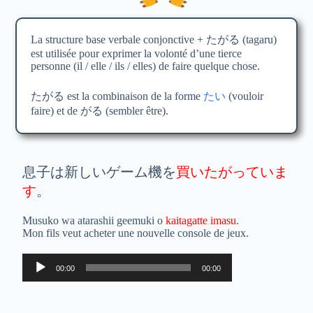
La structure base verbale conjonctive + たがる (tagaru)
est utilisée pour exprimer la volonté d’une tierce
personne (il / elle / ils / elles) de faire quelque chose.
たがる est la combinaison de la forme
たい
(vouloir
faire) et de がる (sembler être).
息子は新しいゲーム機を
買いたがっていま
す
。
Musuko wa atarashii geemuki o
kaitagatte imasu
.
Mon fils veut acheter une nouvelle console de jeux.
Lecteur
00:00
00:00
audio