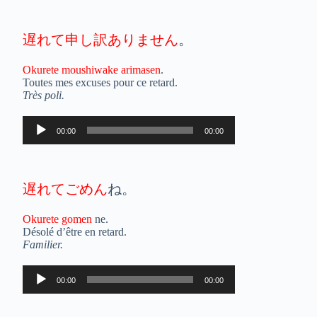
遅れて申し訳ありません
。
Okurete moushiwake arimasen
.
Toutes mes excuses pour ce retard.
Très poli.
Lecteur
00:00
00:00
audio
遅れてごめん
ね。
Okurete gomen
ne.
Désolé d’être en retard.
Familier.
Lecteur
00:00
00:00
audio