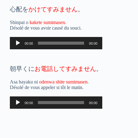
心配を
かけてすみません
。
Shinpai o
kakete sumimasen
.
Désolé de vous avoir causé du souci.
Lecteur
00:00
00:00
audio
朝早くに
お電話してすみません
。
Asa hayaku ni
odenwa shite sumimasen
.
Désolé de vous appeler si tôt le matin.
Lecteur
00:00
00:00
audio