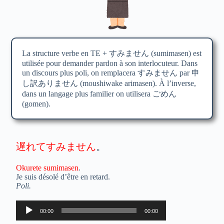
La structure verbe en TE +
すみません
(sumimasen) est
utilisée pour demander pardon à son interlocuteur. Dans
un discours plus poli, on remplacera
すみません
par
申
し訳ありません
(moushiwake arimasen). À l’inverse,
dans un langage plus familier on utilisera
ごめん
(gomen).
遅れてすみません
。
Okurete sumimasen
.
Je suis désolé d’être en retard.
Poli.
Lecteur
00:00
00:00
audio