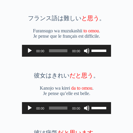
flèches
haut/bas
pour
augmenter
フランス語は難しい
と思う
。
ou
diminuer
Furansugo wa muzukashii
to omou
.
le
Je pense que le français est difficile.
volume.
Lecteur
Utilisez
00:00
00:00
audio
les
flèches
haut/bas
pour
augmenter
彼女はきれい
だと思う
。
ou
diminuer
Kanojo wa kirei
da to omou
.
le
Je pense qu’elle est belle.
volume.
Lecteur
Utilisez
00:00
00:00
audio
les
flèches
haut/bas
pour
augmenter
彼は病気
だと思います
。