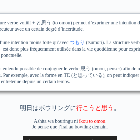
ure verbe volitif +
と思う
(to omou) permet d’exprimer une intention d
ocuteur avec un certain degré d’incertitude.
 d’une intention moins forte qu’avec
つもり
(tsumori). La structure verbe
う
est donc plus fréquemment utilisée dans la vie quotidienne pour expr
 ponctuelle.
ien entendu possible de conjuguer le verbe
思う
(omou, penser) afin de 
s. Par exemple, avec la forme en TE (
と思っている
), on peut indiquer
 entretenue depuis un certain temps.
明日はボウリングに
行こうと思う
。
Ashita wa bouringu ni
ikou to omou
.
Je pense que j’irai au bowling demain.
Lecteur
Utilisez