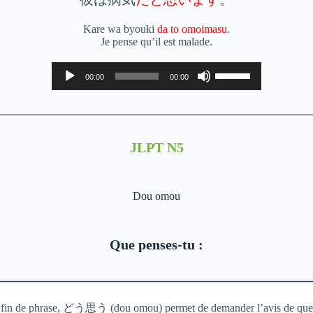
ou
diminuer
Kare wa byouki
da to omoimasu
.
le
Je pense qu’il est malade.
volume.
Lecteur
Utilisez
00:00
00:00
audio
les
flèches
haut/bas
pour
augmenter
ou
JLPT N5
diminuer
le
volume.
Dou omou
Que penses-tu :
 fin de phrase, どう思う (dou omou) permet de demander l’avis de que