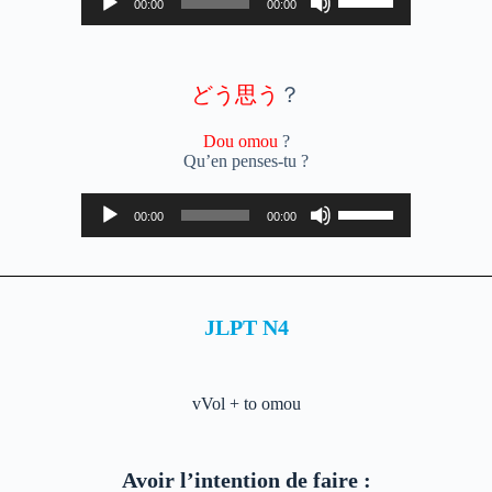
00:00
00:00
audio
les
flèches
haut/bas
pour
augmenter
どう思う
？
ou
diminuer
Dou omou
?
le
Qu’en penses-tu ?
volume.
Lecteur
Utilisez
00:00
00:00
audio
les
flèches
haut/bas
pour
augmenter
ou
JLPT N4
diminuer
le
volume.
vVol + to omou
Avoir l’intention de faire :