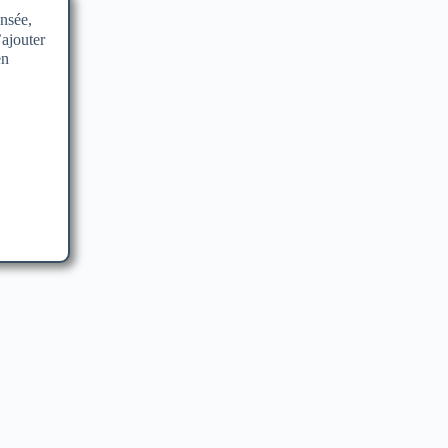
nsée,
’ajouter
en