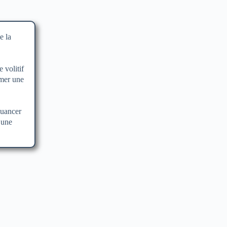
e la
 volitif
imer une
nuancer
 une