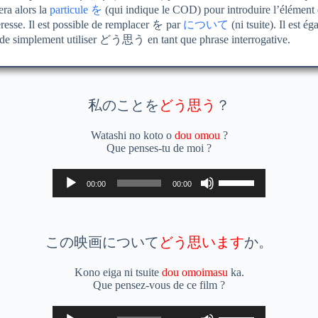
era alors la
particule を
(qui indique le COD) pour introduire l’élément 
éresse. Il est possible de remplacer を par
について
(ni tsuite). Il est é
 de simplement utiliser どう思う en tant que phrase interrogative.
私のことを
どう思う
？
Watashi no koto o
dou omou
?
Que penses-tu de moi ?
Lecteur
Utilisez
00:00
00:00
audio
les
flèches
haut/bas
pour
augmenter
この映画について
どう思います
か。
ou
diminuer
Kono eiga ni tsuite
dou omoimasu
ka.
le
Que pensez-vous de ce film ?
volume.
Lecteur
Utilisez