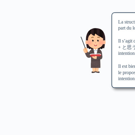
La struct
part du l
Il s’agit
+
と思
intention
Il est b
le propo
intention