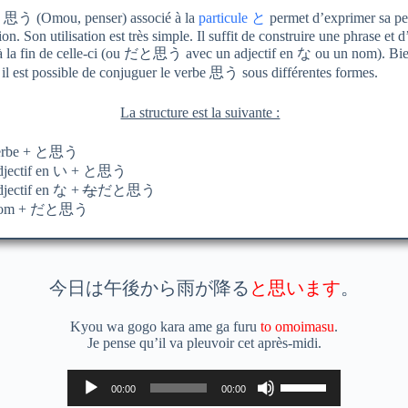
 思う (Omou, penser) associé à la
particule と
permet d’exprimer sa pe
on. Son utilisation est très simple. Il suffit de construire une phrase et d
a fin de celle-ci (ou だと思う avec un adjectif en な ou un nom). Bi
 il est possible de conjuguer le verbe 思う sous différentes formes.
La structure est la suivante :
erbe + と思う
jectif en い + と思う
jectif en な +
な
だと思う
om + だと思う
今日は午後から雨が降る
と思います
。
Kyou wa gogo kara ame ga furu
to omoimasu
.
Je pense qu’il va pleuvoir cet après-midi.
Lecteur
Utilisez
00:00
00:00
audio
les