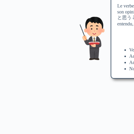
Le verbe
son opini
と思う à l
entendu,
V
Ad
Ad
N