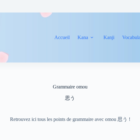
Accueil
Kana
Kanji
Vocabula
Grammaire omou
思う
Retrouvez ici tous les points de grammaire avec omou 思う !