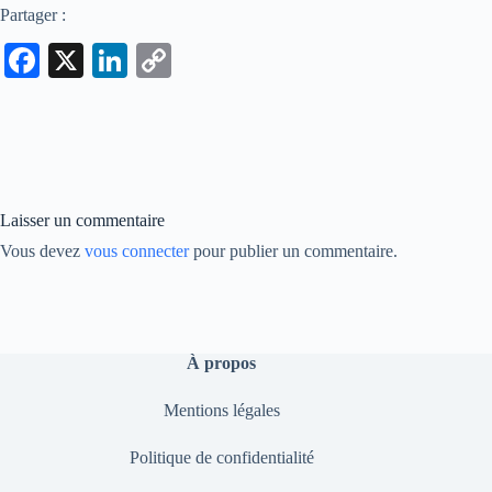
Partager :
Fa
X
Li
C
ce
nk
op
bo
ed
y
ok
In
Li
nk
Laisser un commentaire
Vous devez
vous connecter
pour publier un commentaire.
À propos
Mentions légales
Politique de confidentialité