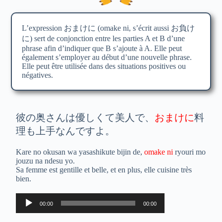
L’expression おまけに (omake ni, s’écrit aussi お負け
に) sert de conjonction entre les parties A et B d’une
phrase afin d’indiquer que B s’ajoute à A. Elle peut
également s’employer au début d’une nouvelle phrase.
Elle peut être utilisée dans des situations positives ou
négatives.
彼の奥さんは優しくて美人で、
おまけに
料
理も上手なんですよ。
Kare no okusan wa yasashikute bijin de,
omake ni
ryouri mo
jouzu na ndesu yo.
Sa femme est gentille et belle, et en plus, elle cuisine très
bien.
Lecteur
00:00
00:00
audio