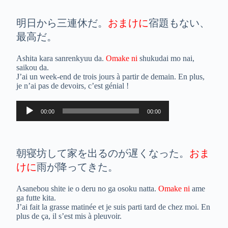
明日から三連休だ。
おまけに
宿題もない、
最高だ。
Ashita kara sanrenkyuu da.
Omake ni
shukudai mo nai,
saikou da.
J’ai un week-end de trois jours à partir de demain. En plus,
je n’ai pas de devoirs, c’est génial !
Lecteur
00:00
00:00
audio
朝寝坊して家を出るのが遅くなった。
おま
けに
雨が降ってきた。
Asanebou shite ie o deru no ga osoku natta.
Omake ni
ame
ga futte kita.
J’ai fait la grasse matinée et je suis parti tard de chez moi. En
plus de ça, il s’est mis à pleuvoir.