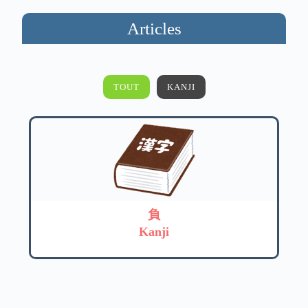
Articles
TOUT
KANJI
負
Kanji