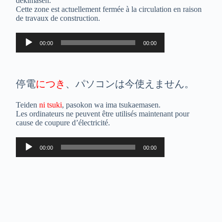
dekimasen.
Cette zone est actuellement fermée à la circulation en raison
de travaux de construction.
Lecteur
00:00
00:00
audio
停電
につき
、パソコンは今使えません。
Teiden
ni tsuki
, pasokon wa ima tsukaemasen.
Les ordinateurs ne peuvent être utilisés maintenant pour
cause de coupure d’électricité.
Lecteur
00:00
00:00
audio