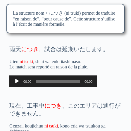
La structure nom + につき (ni tsuki) permet de traduire
“en raison de”, “pour cause de”. Cette structure s’utilise
à l’écrit de manière formelle.
雨天
につき
、試合は延期いたします。
Uten
ni tsuki
, shiai wa enki itashimasu.
Le match sera reporté en raison de la pluie.
Lecteur
00:00
00:00
audio
現在、工事中
につき
、このエリアは通行が
できません。
Genzai, koujichuu
ni tsuki
, kono eria wa tsuukou ga