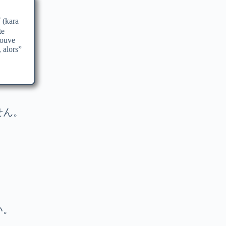
(kara
te
rouve
, alors”
せん。
.
い。