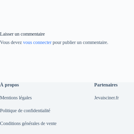
bo
ed
y
ok
In
Li
nk
Laisser un commentaire
Vous devez
vous connecter
pour publier un commentaire.
À propos
Partenaires
Mentions légales
Jevaisciner.fr
Politique de confidentialité
Conditions générales de vente