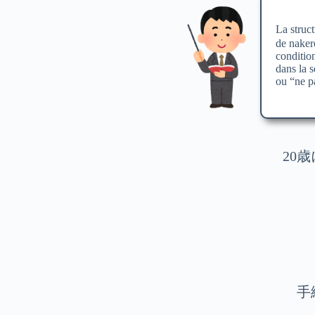
La str
de nakere
conditio
dans la s
ou “ne p
20歳
手