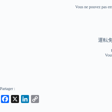
Vous ne pouvez pas empr
運転
Vous
Partager :
Fa
X
Li
C
ce
nk
op