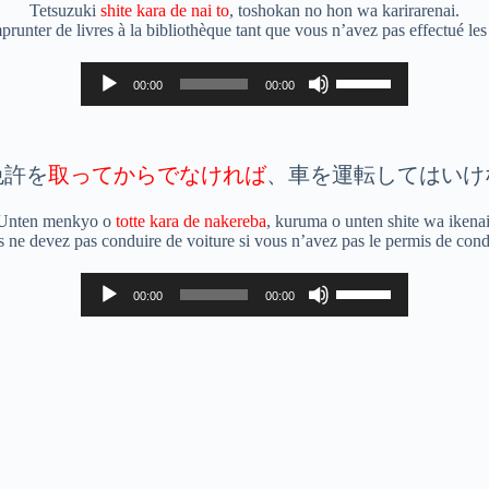
Tetsuzuki
shite kara de nai to
, toshokan no hon wa karirarenai.
le
unter de livres à la bibliothèque tant que vous n’avez pas effectué le
volume.
Lecteur
Utilisez
00:00
00:00
audio
les
flèches
haut/bas
pour
augmenter
免許を
取ってからでなければ
、車を運転してはいけ
ou
diminuer
Unten menkyo o
totte kara de nakereba
, kuruma o unten shite wa ikenai
le
 ne devez pas conduire de voiture si vous n’avez pas le permis de cond
volume.
Lecteur
Utilisez
00:00
00:00
audio
les
flèches
haut/bas
pour
augmenter
ou
diminuer
le
volume.