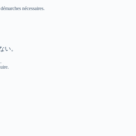
s démarches nécessaires.
ない。
.
uire.