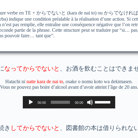
ucture verbe en TE + からでないと (kara de nai to) ou からでなければ 
ba) indique une condition préalable à la réalisation d’une action. Si cet
n n’est pas remplie, elle entraîne une conséquence négative que l’on ret
econde partie de la phrase. Cette structure peut se traduire par “si… pas
as pouvoir faire… tant que”.
に
なってからでないと
、お酒を飲むことはできま
Hatachi ni
natte kara de nai to
, osake o nomu koto wa dekimasen.
Vous ne pouvez pas boire d’alcool avant d’avoir atteint l’âge de 20 ans
Lecteur
Utilisez
00:00
00:00
audio
les
flèches
haut/bas
pour
augmenter
続き
してからでないと
、図書館の本は借りられな
ou
diminuer