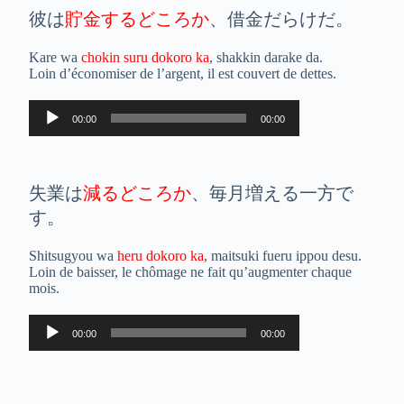
彼は
貯金するどころか
、借金だらけだ。
Kare wa
chokin suru dokoro ka
, shakkin darake da.
Loin d’économiser de l’argent, il est couvert de dettes.
Lecteur
00:00
00:00
audio
失業は
減るどころか
、毎月増える一方で
す。
Shitsugyou wa
heru dokoro ka
, maitsuki fueru ippou desu.
Loin de baisser, le chômage ne fait qu’augmenter chaque
mois.
Lecteur
00:00
00:00
audio