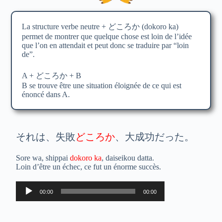
La structure verbe neutre + どころか (dokoro ka)
permet de montrer que quelque chose est loin de l’idée
que l’on en attendait et peut donc se traduire par “loin
de”.
A + どころか + B
B se trouve être une situation éloignée de ce qui est
énoncé dans A.
それは、失敗
どころか
、大成功だった。
Sore wa, shippai
dokoro ka
, daiseikou datta.
Loin d’être un échec, ce fut un énorme succès.
Lecteur
00:00
00:00
audio