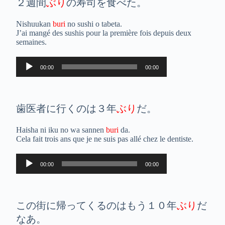
２週間
ぶり
の寿司を食べた。
Nishuukan
buri
no sushi o tabeta.
J’ai mangé des sushis pour la première fois depuis deux
semaines.
Lecteur
00:00
00:00
audio
歯医者に行くのは３年
ぶり
だ。
Haisha ni iku no wa sannen
buri
da.
Cela fait trois ans que je ne suis pas allé chez le dentiste.
Lecteur
00:00
00:00
audio
この街に帰ってくるのはもう１０年
ぶり
だ
なあ。