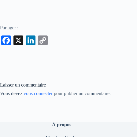
Partager :
Fa
X
Li
C
ce
nk
op
bo
ed
y
ok
In
Li
nk
Laisser un commentaire
Vous devez
vous connecter
pour publier un commentaire.
À propos