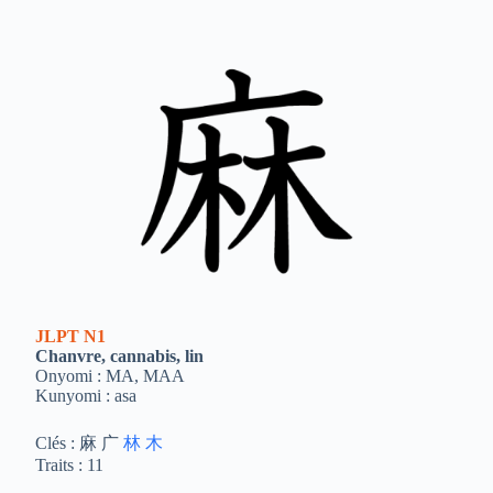
JLPT
N1
Chanvre, cannabis, lin
Onyomi : MA, MAA
Kunyomi : asa
Clés : 麻 广
林
木
Traits : 11