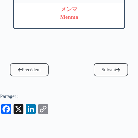
メンマ
Menma
Précédent
Suivant
Partager :
Fa
X
Li
C
ce
nk
op
bo
ed
y