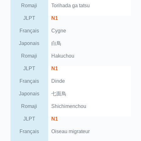
Romaji
Torihada ga tatsu
JLPT
N1
Français
Cygne
Japonais
白鳥
Romaji
Hakuchou
JLPT
N1
Français
Dinde
Japonais
七面鳥
Romaji
Shichimenchou
JLPT
N1
Français
Oiseau migrateur