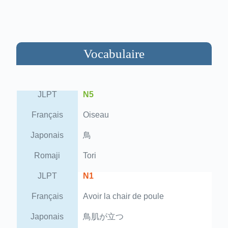
Vocabulaire
JLPT
N5
Français
Oiseau
Japonais
鳥
Romaji
Tori
JLPT
N1
Français
Avoir la chair de poule
Japonais
鳥肌が立つ