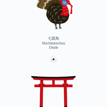
七面鳥
Shichimenchou
Dinde