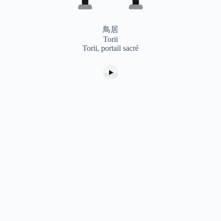
鳥居
Torii
Torii, portail sacré