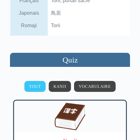
Français
Torii, portail sacré
Japonais
鳥居
Romaji
Torii
Quiz
TOUT
KANJI
VOCABULAIRE