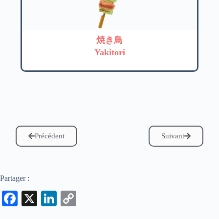
焼き鳥
Yakitori
Précédent
Suivant
Partager :
Fa
X
Li
C
ce
nk
op