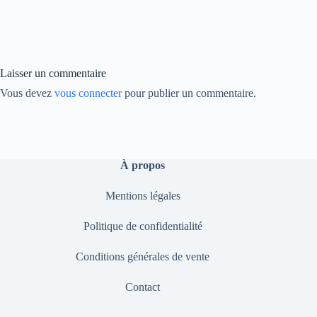
bo
ed
y
ok
In
Li
nk
Laisser un commentaire
Vous devez
vous connecter
pour publier un commentaire.
À propos
Mentions légales
Politique de confidentialité
Conditions générales de vente
Contact