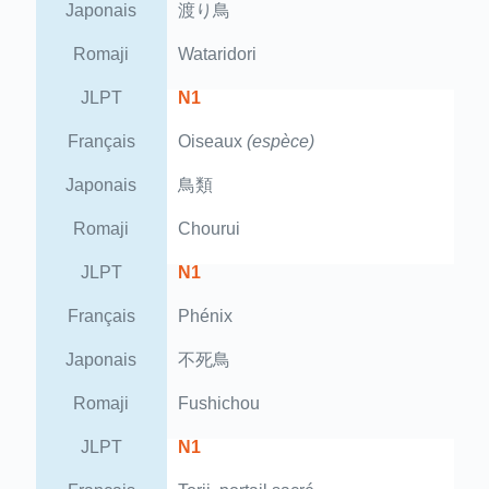
Japonais
渡り鳥
Romaji
Wataridori
JLPT
N1
Français
Oiseaux
(espèce)
Japonais
鳥類
Romaji
Chourui
JLPT
N1
Français
Phénix
Japonais
不死鳥
Romaji
Fushichou
JLPT
N1