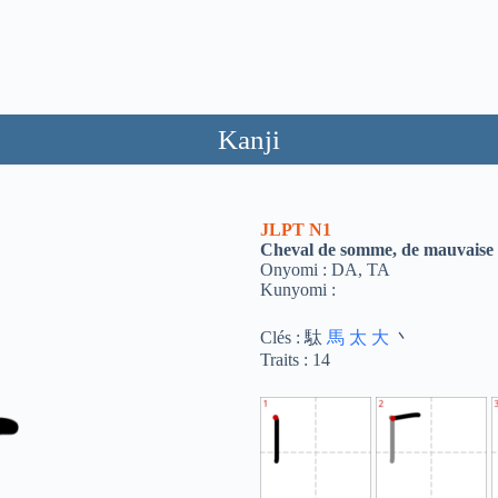
Kanji
JLPT
N1
Cheval de somme, de mauvaise 
Onyomi : DA, TA
Kunyomi :
Clés : 駄
馬
太
大
丶
Traits : 14