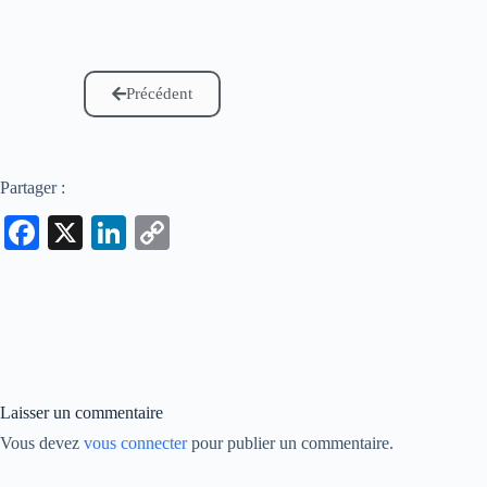
Précédent
Partager :
Fa
X
Li
C
ce
nk
op
bo
ed
y
ok
In
Li
nk
Laisser un commentaire
Vous devez
vous connecter
pour publier un commentaire.