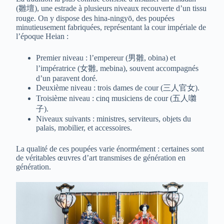
(雛壇), une estrade à plusieurs niveaux recouverte d’un tissu
rouge. On y dispose des hina-ningyō, des poupées
minutieusement fabriquées, représentant la cour impériale de
l’époque Heian :
Premier niveau : l’empereur (男雛, obina) et
l’impératrice (女雛, mebina), souvent accompagnés
d’un paravent doré.
Deuxième niveau : trois dames de cour (三人官女).
Troisième niveau : cinq musiciens de cour (五人囃
子).
Niveaux suivants : ministres, serviteurs, objets du
palais, mobilier, et accessoires.
La qualité de ces poupées varie énormément : certaines sont
de véritables œuvres d’art transmises de génération en
génération.