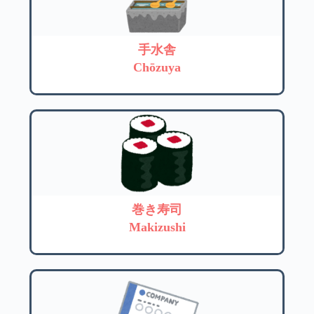
手水舎
Chōzuya
巻き寿司
Makizushi