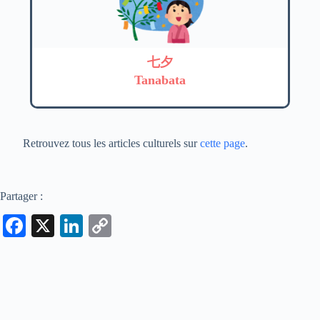
七夕
Tanabata
Retrouvez tous les articles culturels sur
cette page
.
Partager :
Fa
X
Li
C
ce
nk
op
bo
ed
y
ok
In
Li
nk