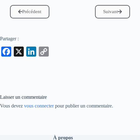
Précédent
Suivant
Partager :
Fa
X
Li
C
ce
nk
op
bo
ed
y
ok
In
Li
nk
Laisser un commentaire
Vous devez
vous connecter
pour publier un commentaire.
À propos