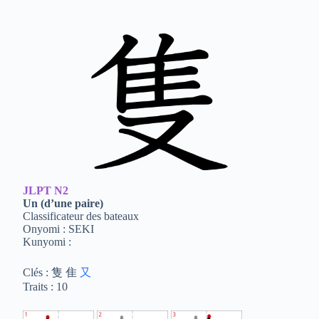
JLPT
N2
Un (d’une paire)
Classificateur des bateaux
Onyomi : SEKI
Kunyomi :
Clés : 隻 隹
又
Traits : 10