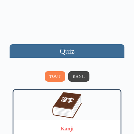
Quiz
TOUT
KANJI
Kanji