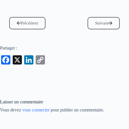
Précédent
Suivant
Partager :
Fa
X
Li
C
ce
nk
op
bo
ed
y
ok
In
Li
nk
Laisser un commentaire
Vous devez
vous connecter
pour publier un commentaire.