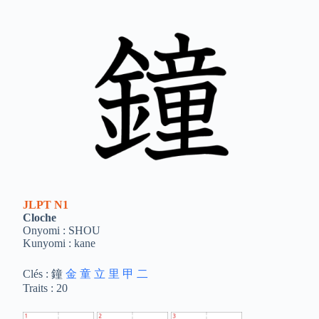
JLPT
N1
Cloche
Onyomi : SHOU
Kunyomi : kane
Clés : 鐘
金
童
立
里
甲
二
Traits : 20