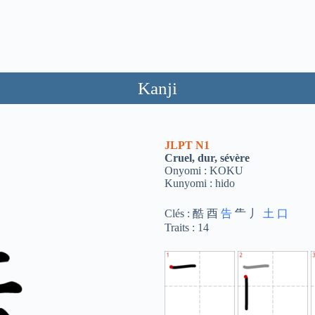
Kanji
JLPT
N1
Cruel, dur, sévère
Onyomi : KOKU
Kunyomi : hido
Clés : 酷 酉
告
⺧ 丿
土
口
Traits : 14