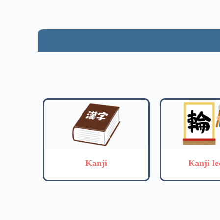
Kanji
Kanji le