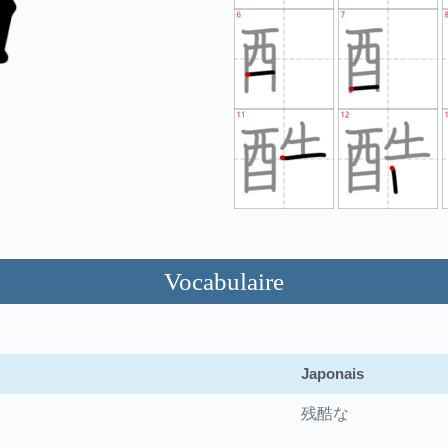
Vocabulaire
Japonais
残酷な