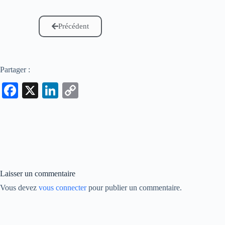
Précédent
Partager :
Fa
X
Li
C
ce
nk
op
bo
ed
y
ok
In
Li
nk
Laisser un commentaire
Vous devez
vous connecter
pour publier un commentaire.