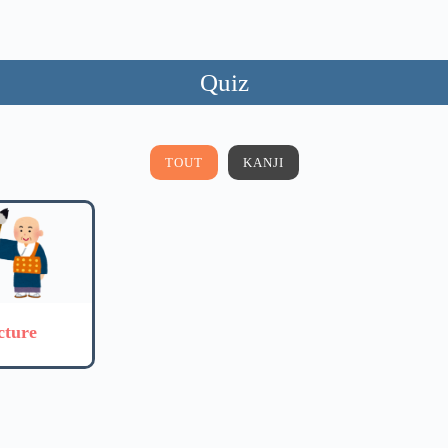
Quiz
TOUT
KANJI
cture