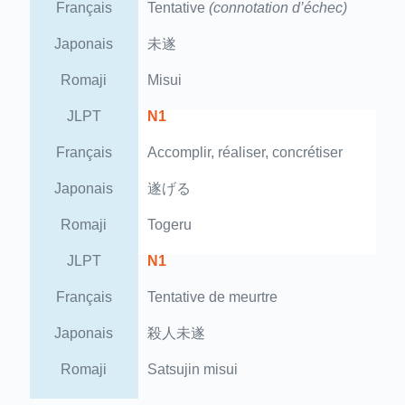
Français
Tentative
(connotation d’échec)
Japonais
未遂
Romaji
Misui
JLPT
N1
Français
Accomplir, réaliser, concrétiser
Japonais
遂げる
Romaji
Togeru
JLPT
N1
Français
Tentative de meurtre
Japonais
殺人未遂
Romaji
Satsujin misui