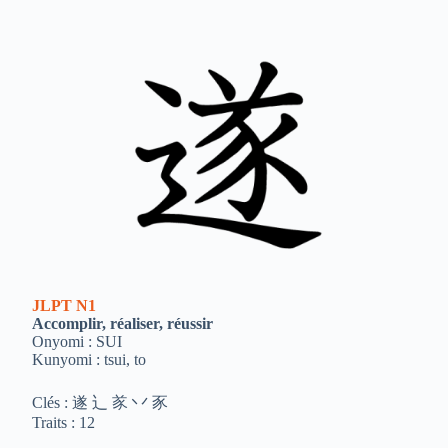
JLPT
N1
Accomplir, réaliser, réussir
Onyomi : SUI
Kunyomi : tsui, to
Clés : 遂 ⻌ 㒸 丷 豕
Traits : 12