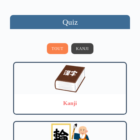
Quiz
TOUT
KANJI
Kanji