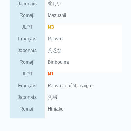
Japonais
貧しい
Romaji
Mazushii
JLPT
N3
Français
Pauvre
Japonais
貧乏な
Romaji
Binbou na
JLPT
N1
Français
Pauvre, chétif, maigre
Japonais
貧弱
Romaji
Hinjaku