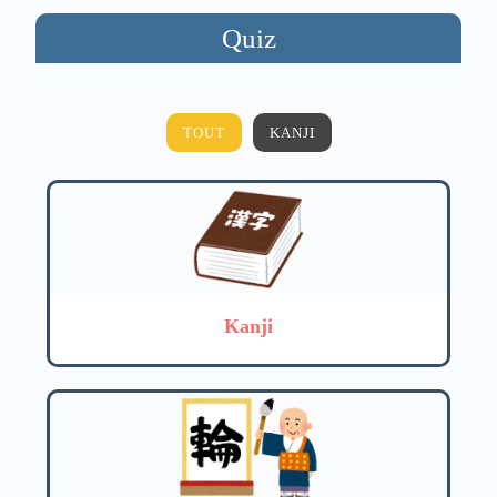
Quiz
TOUT
KANJI
Kanji