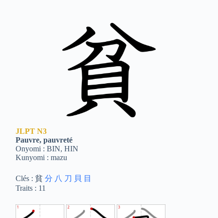
JLPT
N3
Pauvre, pauvreté
Onyomi : BIN, HIN
Kunyomi : mazu
Clés : 貧
分
八
刀
貝
目
Traits : 11