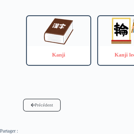
Kanji
Kanji le
Précédent
Partager :