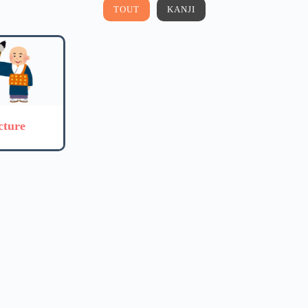
TOUT
KANJI
cture