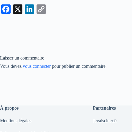
Fa
X
Li
C
ce
nk
op
bo
ed
y
ok
In
Li
nk
Laisser un commentaire
Vous devez
vous connecter
pour publier un commentaire.
À propos
Partenaires
Mentions légales
Jevaisciner.fr