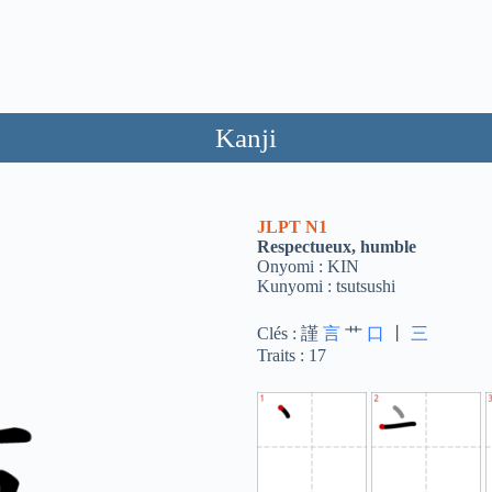
Kanji
JLPT
N1
Respectueux, humble
Onyomi : KIN
Kunyomi : tsutsushi
Clés : 謹
言
艹
口
丨
三
Traits : 17