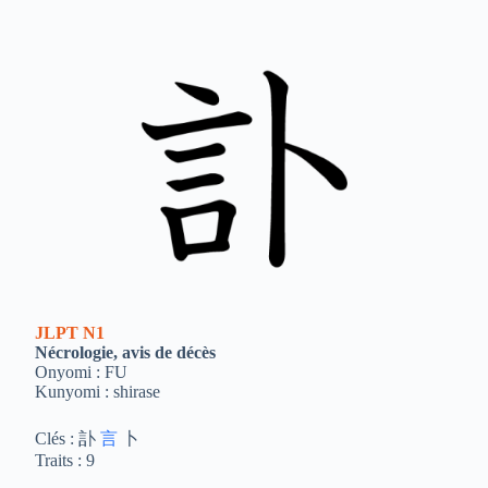
JLPT
N1
Nécrologie, avis de décès
Onyomi : FU
Kunyomi : shirase
Clés : 訃
言
卜
Traits : 9