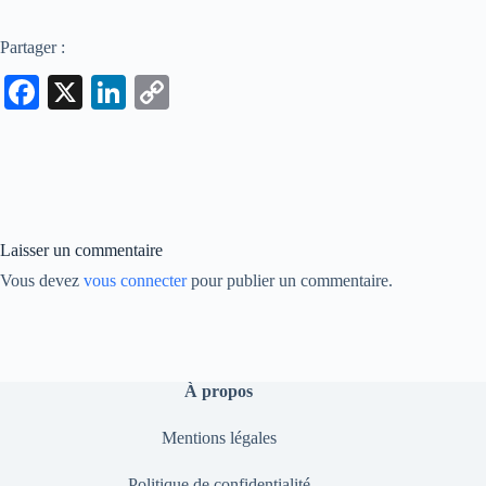
Partager :
Fa
X
Li
C
ce
nk
op
bo
ed
y
ok
In
Li
nk
Laisser un commentaire
Vous devez
vous connecter
pour publier un commentaire.
À propos
Mentions légales
Politique de confidentialité