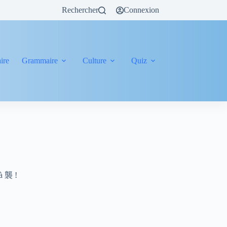
Rechercher
Connexion
ire
Grammaire
Culture
Quiz
 à 襲 !