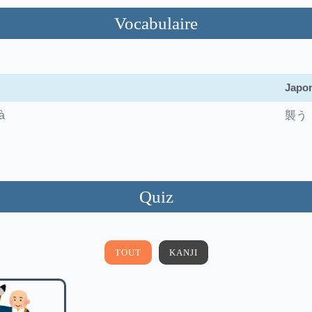
Vocabulaire
Japon
à
襲う
Quiz
TOUT
KANJI