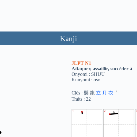
Kanji
JLPT
N1
Attaquer, assaillir, succéder à
Onyomi : SHUU
Kunyomi : oso
Clés : 襲 龍
立
月
衣
亠
Traits : 22