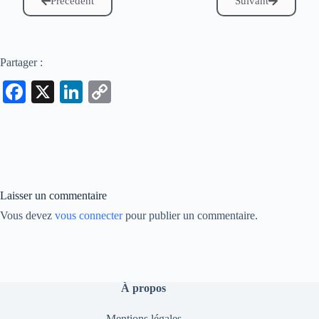
Précédent
Suivant
Partager :
Fa
X
Li
C
ce
nk
op
bo
ed
y
ok
In
Li
nk
Laisser un commentaire
Vous devez
vous connecter
pour publier un commentaire.
À propos
Mentions légales