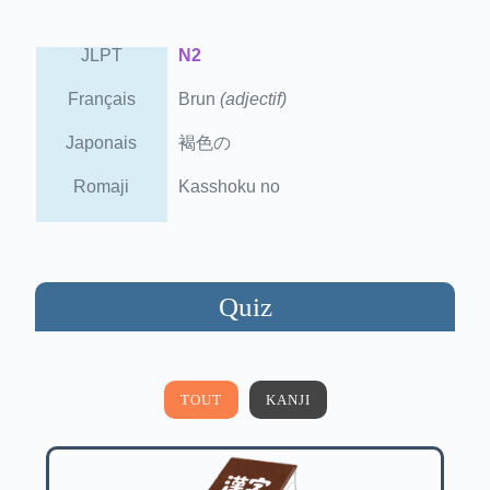
JLPT
N2
Français
Brun
(adjectif)
Japonais
褐色の
Romaji
Kasshoku no
Quiz
TOUT
KANJI