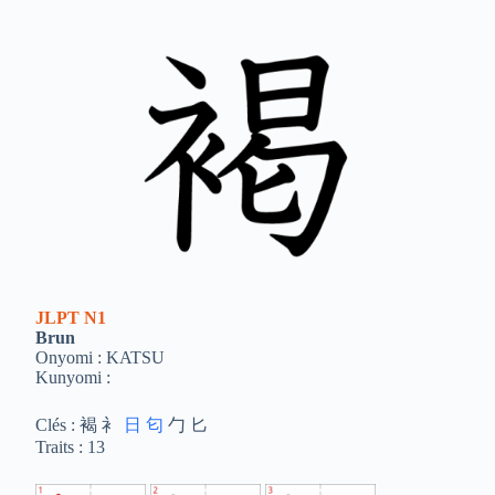
JLPT
N1
Brun
Onyomi : KATSU
Kunyomi :
Clés : 褐 衤
日
匂
勹 匕
Traits : 13