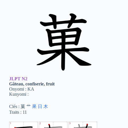
JLPT
N2
Gâteau, confiserie, fruit
Onyomi : KA
Kunyomi :
Clés : 菓 艹
果
日
木
Traits : 11