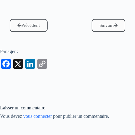
Précédent
Suivant
Partager :
Fa
X
Li
C
ce
nk
op
bo
ed
y
ok
In
Li
nk
Laisser un commentaire
Vous devez
vous connecter
pour publier un commentaire.