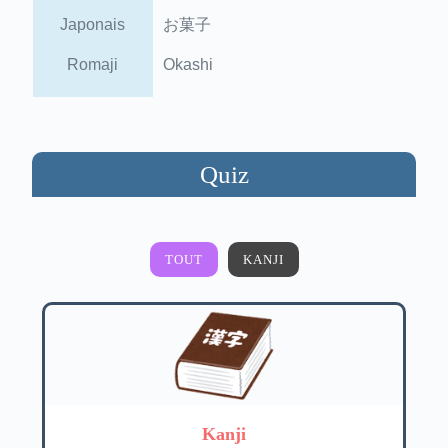
Japonais
お菓子
Romaji
Okashi
Quiz
TOUT
KANJI
Kanji